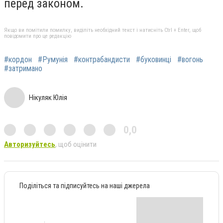
перед законом.
Якщо ви помітили помилку, виділіть необхідний текст і натисніть Ctrl + Enter, щоб
повідомити про це редакцію
#кордон
#Румунія
#контрабандисти
#буковинці
#вогонь
#затримано
Нікуляк Юлія
0,0
Авторизуйтесь
, щоб оцінити
Поділіться та підписуйтесь на наші джерела