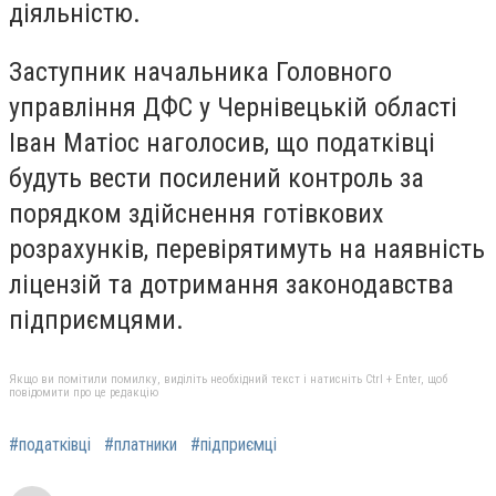
діяльністю.
Заступник начальника Головного
управління ДФС у Чернівецькій області
Іван Матіос наголосив, що податківці
будуть вести посилений контроль за
порядком здійснення готівкових
розрахунків, перевірятимуть на наявність
ліцензій та дотримання законодавства
підприємцями.
Якщо ви помітили помилку, виділіть необхідний текст і натисніть Ctrl + Enter, щоб
повідомити про це редакцію
#податківці
#платники
#підприємці