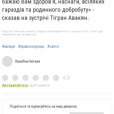
бажаю Вам здоров’я, наснаги, всіляких
гараздів та родинного добробуту» -
сказав на зустрічі Тігран Авакян.
Якщо ви помітили помилку, виділіть необхідний текст і натисніть Ctrl + Enter, щоб
повідомити про це редакцію
#міліція
#правоохоронці
#свято
Лазебна Наталя
0,0
Авторизуйтесь
, щоб оцінити
Поділіться та підписуйтесь на наші джерела