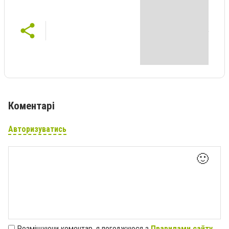
Коментарі
Авторизуватись
🙂
Розміщуючи коментар, я погоджуюся з
Правилами сайту