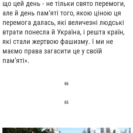
що цей день - не тільки свято перемоги,
але й день пам’яті того, якою ціною ця
перемога далась, які величезні людські
втрати понесла й Україна, і решта країн,
які стали жертвою фашизму. І ми не
маємо права загасити це у своїй
пам’яті».
б6
б5