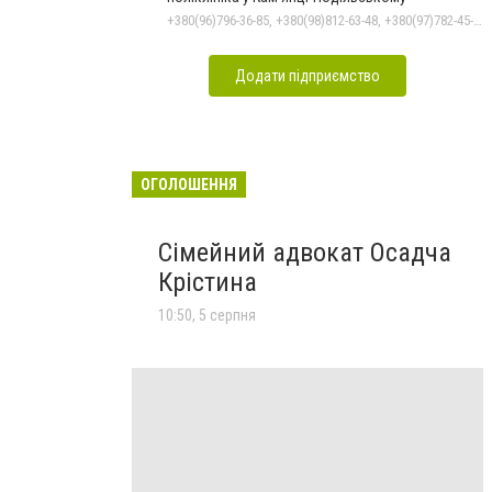
+380(96)796-36-85, +380(98)812-63-48, +380(97)782-45-70
Додати підприємство
ОГОЛОШЕННЯ
Сімейний адвокат Осадча
Крістина
10:50, 5 серпня