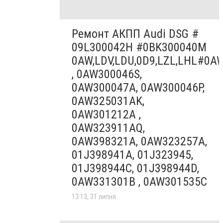
Ремонт АКПП Audi DSG #
09L300042H #0BK300040M
0AW,LDV,LDU,0D9,LZL,LHL#0A
, 0AW300046S,
0AW300047A, 0AW300046P,
0AW325031AK,
0AW301212A ,
0AW323911AQ,
0AW398321A, 0AW323257A,
01J398941A, 01J323945,
01J398944C, 01J398944D,
0AW331301B , 0AW301535C
13:13, 31 липня