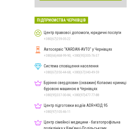
ПІДПРИЄМСТВА ЧЕРНІВЦІВ
Центр правової допомоги, юридичні послуги
+380(67)259-05-22
Автосервіс "KARDAN-AVTO" у Чернівцях
+380(66)468-99-90, +380(95)305-76-37
Система сповіщення населення
+380(67)350-44-68, +380(67)340-49-59
Буріння свердловин (скважин) Копаємо криниці
буровою машиною в Чернівцях
+380(95)337-00-84, +380(97)477-77-88
Центр підготовки водіїв ADR+КОД 95
+380(97)105-46-11
Центр сімейної медицини - багатопрофільна
поліклініка у Кам’янці-Подільському