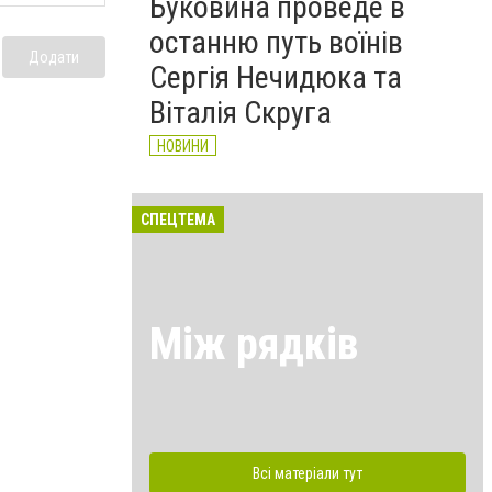
Буковина проведе в
останню путь воїнів
Додати
Сергія Нечидюка та
Віталія Скруга
НОВИНИ
СПЕЦТЕМА
Між рядків
Всі матеріали тут