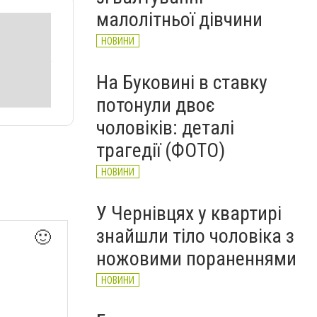
НОВИНИ
малолітньої дівчини
НОВИНИ
На Буковині в ставку
потонули двоє
чоловіків: деталі
трагедії (ФОТО)
НОВИНИ
У Чернівцях у квартирі
знайшли тіло чоловіка з
🙂
ножовими пораненнями
НОВИНИ