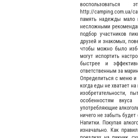
воспользоватьс
http://camping.com.ua/
память надежды мало и
несложными рекомендац
подбор участников пик
друзей и знакомых, пов
чтобы можно было изб
могут испортить настро
быстрее и эффективн
ответственным за марино
Определиться с меню и з
когда еды не хватает на
изобретательности, п
особенностям вкуса 
употребляющие алкоголь 
ничего не забыть будет 
Напитки. Покупая алког
изначально. Как правил
поездках на пикник, с