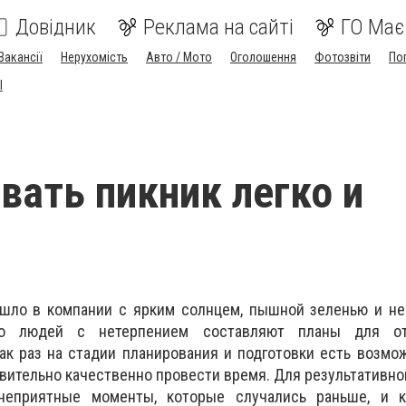
Довідник
Реклама на сайті
ГО Має
Вакансії
Нерухомість
Авто / Мото
Оголошення
Фотозвіти
По
I
вать пикник легко и
шло в компании с ярким солнцем, пышной зеленью и н
во людей с нетерпением составляют планы для о
ак раз на стадии планирования и подготовки есть возмо
твительно качественно провести время. Для результативно
неприятные моменты, которые случались раньше, и к