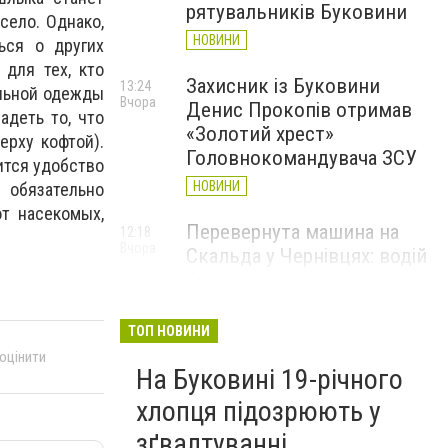
рятувальників Буковини
село. Однако,
НОВИНИ
ься о других
 для тех, кто
Захисник із Буковини
13:24
ильной одежды
Вчора
Денис Прокопів отримав
адеть то, что
«Золотий хрест»
ерху кофтой).
Головнокомандувача ЗСУ
ится удобство
НОВИНИ
 обязательно
от насекомых,
Перевернута машина на
12:18
Вчора
Скальда у Чернівцях: водій
був нетверезий
НОВИНИ
ТОП НОВИНИ
6 серпня у Чернівцях
11:19
 оцінити
Вчора
На Буковині 19-річного
зафіксували новий
історичний температурний
хлопця підозрюють у
максимум
зґвалтуванні