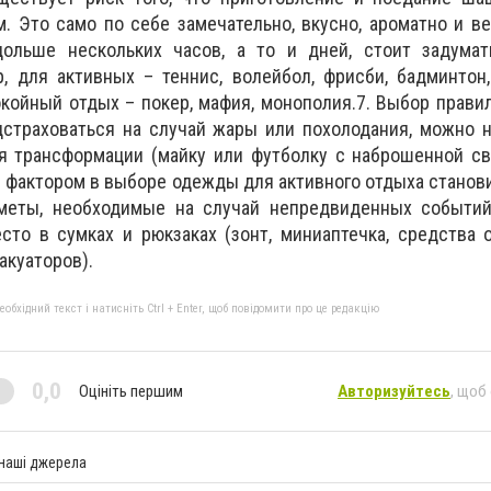
 Это само по себе замечательно, вкусно, ароматно и ве
ольше нескольких часов, а то и дней, стоит задумат
, для активных – теннис, волейбол, фрисби, бадминтон,
койный отдых – покер, мафия, монополия.7. Выбор прав
страховаться на случай жары или похолодания, можно н
я трансформации (майку или футболку с наброшенной св
фактором в выборе одежды для активного отдыха станов
дметы, необходимые на случай непредвиденных событий
то в сумках и рюкзаках (зонт, миниаптечка, средства 
акуаторов).
бхідний текст і натисніть Ctrl + Enter, щоб повідомити про це редакцію
0,0
Оцініть першим
Авторизуйтесь
, щоб
 наші джерела