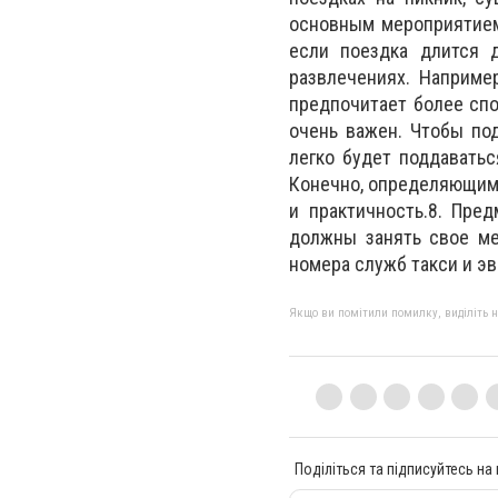
основным мероприятием.
если поездка длится д
развлечениях. Например
предпочитает более спо
очень важен. Чтобы под
легко будет поддаватьс
Конечно, определяющим 
и практичность.8. Пре
должны занять свое мес
номера служб такси и эв
Якщо ви помітили помилку, виділіть нео
Поділіться та підписуйтесь на