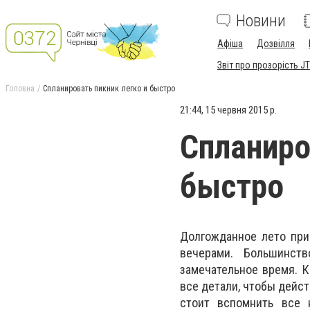
Новини
Афіша
Дозвілля
Звіт про прозорість JT
Головна
Спланировать пикник легко и быстро
21:44, 15 червня 2015 р.
Спланиро
быстро
Долгожданное лето при
вечерами. Большинст
замечательное время. К
все детали, чтобы дейс
стоит вспомнить все 