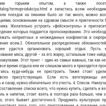
я этим горьким опытом, а также посе
catalog/termoprodukciya.html и запастись всем необход
ли поездок на пикники было не так много, можно вос
иями, основанными на здравом смысле и практичности:1
ника. Желательно устроить «фейсконтроль» и пригласит
едение которых поддается прогнозированию. Это необход
ежать неприятных и неожиданных конфликтов и сюрпри
ение всем.2. Обязательное распределение обязанностей
ее удастся организовать хороший отдых. Пусть к
вание мяса, другой – за его жарку, остальным тоже найде
акупками. Этот пункт – один из самых важных, так как не
 все время отдыха или ее слишком много и приходится про
ытаясь куда-нибудь ее пристроить. Также стоит удел
всех присутствующих. Если есть вегетерианцы и
и сахар, нужно обязательно это учесть. 4. Список. Наилу
составление списка всего, что нужно купить, сделать и вз
оль и напитки, стоит взять в полтора раза больше, чем 
о, этого бывает достаточно.6. Продумать культурную п
уществует риск того, что приготовление и поедание ша