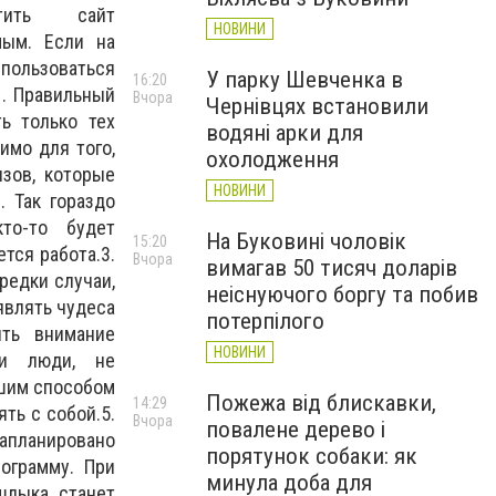
тить сайт
НОВИНИ
имым. Если на
пользоваться
У парку Шевченка в
16:20
. Правильный
Вчора
Чернівцях встановили
ь только тех
водяні арки для
имо для того,
охолодження
зов, которые
НОВИНИ
. Так гораздо
то-то будет
На Буковині чоловік
15:20
тся работа.3.
Вчора
вимагав 50 тисяч доларів
редки случаи,
неіснуючого боргу та побив
являть чудеса
потерпілого
ить внимание
НОВИНИ
ли люди, не
чшим способом
Пожежа від блискавки,
14:29
ять с собой.5.
Вчора
повалене дерево і
запланировано
порятунок собаки: як
рограмму. При
минула доба для
шлыка станет