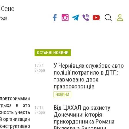
 Сенс
года
ОСТАННІ НОВИНИ
У Чернівцях службове авто
17:54
Вчора
поліції потрапило в ДТП:
травмовано двох
правоохоронців
НОВИНИ
еповторимыми
тдыха в это
Від ЦАХАЛ до захисту
17:19
жность учесть
Вчора
Донеччини: історія
й организации
прикордонника Романа
онструктивно
Віхляєва з Буковини