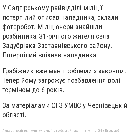
У Садгірському райвідділі міліції
потерпілий описав нападника, склали
фоторобот. Міліціонери знайшли
розбійника, 31-річного жителя села
Задубрівка Заставнівського району.
Потерпілий впізнав нападника.
Грабіжник вже мав проблеми з законом.
Тепер йому загрожує позбавлення волі
терміном до 6 років.
За матеріалами СГЗ УМВС у Чернівецькій
області.
Якщо ви помітили помилку, виділіть необхідний текст і натисніть Ctrl + Enter, щоб