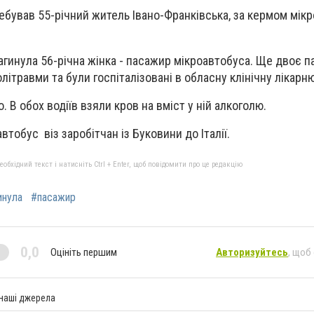
бував 55-річний житель Івано-Франківська, за кермом мікр
агинула 56-річна жінка - пасажир мікроавтобуса. Ще двоє п
літравми та були госпіталізовані в обласну клінічну лікарню
. В обох водіїв взяли кров на вміст у ній алкоголю.
втобус віз заробітчан із Буковини до Італії.
бхідний текст і натисніть Ctrl + Enter, щоб повідомити про це редакцію
инула
#пасажир
0,0
Оцініть першим
Авторизуйтесь
, щоб
 наші джерела