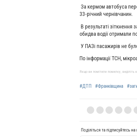
За кермом автобуса пере
33-річний чернівчанин.
В результаті зіткнення з
обидва водії отримали по
У ПАЗі пасажирів не було
По інформації ТСН, мікроа
Якщо ви помітили помилку, виділіть нео
#ДТП
#Франківщина
#заг
Поділіться та підписуйтесь на