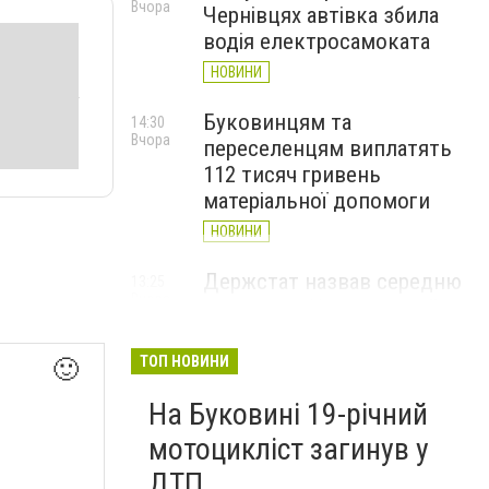
Вчора
Чернівцях автівка збила
водія електросамоката
НОВИНИ
Буковинцям та
14:30
Вчора
переселенцям виплатять
112 тисяч гривень
матеріальної допомоги
НОВИНИ
Держстат назвав середню
13:25
Вчора
зарплату у Чернівецькій
області: хто отримує
найбільше
ТОП НОВИНИ
🙂
НОВИНИ
На Буковині 19-річний
мотоцикліст загинув у
ДТП