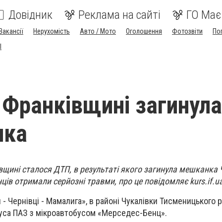
Довідник
Реклама на сайті
ГО Має
Вакансії
Нерухомість
Авто / Мото
Оголошення
Фотозвіти
По
I
 Франківщині загинула
нка
вщині сталося ДТП, в результаті якого загинула мешканка 
ців отримали серйозні травми, про це повідомляє kurs.if.u
 - Чернівці - Мамалига», в районі Чукалівки Тисменицького 
буса ПАЗ з мікроавтобусом «Мерседес-Бенц».