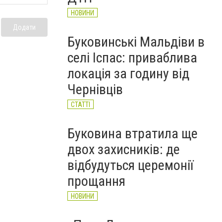
НОВИНИ
Додати
Буковинські Мальдіви в
селі Іспас: приваблива
локація за годину від
Чернівців
СТАТТІ
Буковина втратила ще
двох захисників: де
відбудуться церемонії
прощання
НОВИНИ