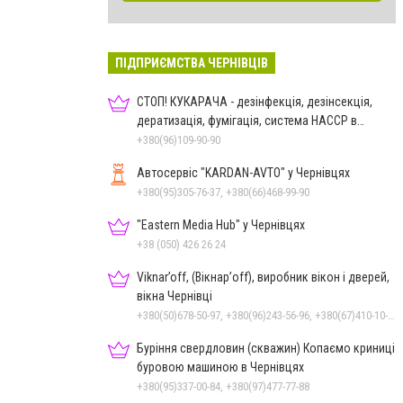
ПІДПРИЄМСТВА ЧЕРНІВЦІВ
СТОП! КУКАРАЧА - дезінфекція, дезінсекція,
дератизація, фумігація, система HACCP в
Чернівцях
+380(96)109-90-90
Автосервіс "KARDAN-AVTO" у Чернівцях
+380(95)305-76-37, +380(66)468-99-90
"Eastern Media Hub" у Чернівцях
+38 (050) 426 26 24
Viknar’off, (Вікнар’off), виробник вікон і дверей,
вікна Чернівці
+380(50)678-50-97, +380(96)243-56-96, +380(67)410-10-74, +380(50)410-10-78
Буріння свердловин (скважин) Копаємо криниці
буровою машиною в Чернівцях
+380(95)337-00-84, +380(97)477-77-88