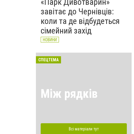
«Парк Дивотварин»
завітає до Чернівців:
коли та де відбудеться
сімейний захід
НОВИНИ
СПЕЦТЕМА
Між рядків
Всі матеріали тут