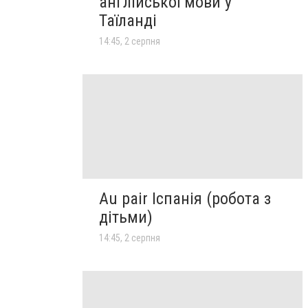
англійської мови у
Таїланді
14:45, 2 серпня
Au pair Іспанія (робота з
дітьми)
14:45, 2 серпня