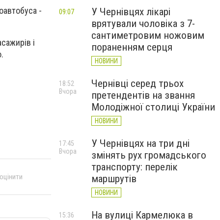
оавтобуса -
У Чернівцях лікарі
09:07
врятували чоловіка з 7-
сантиметровим ножовим
асажирів і
пораненням серця
.
НОВИНИ
Чернівці серед трьох
18:52
Вчора
претендентів на звання
Молодіжної столиці України
НОВИНИ
У Чернівцях на три дні
17:45
Вчора
змінять рух громадського
транспорту: перелік
 оцінити
маршрутів
НОВИНИ
На вулиці Кармелюка в
15:36