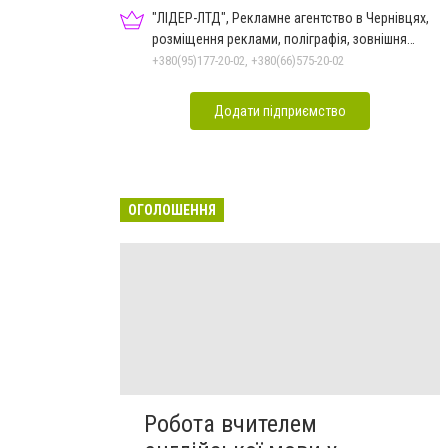
"ЛІДЕР-ЛТД", Рекламне агентство в Чернівцях,
розміщення реклами, поліграфія, зовнішня
реклама
+380(95)177-20-02, +380(66)575-20-02
Додати підприємство
ОГОЛОШЕННЯ
Робота вчителем