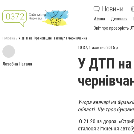
Новини
Афіша
Дозвілля
Звіт про прозорість JT
Головна
У ДТП на Франківщині загинула чернівчанка
10:37, 1 жовтня 2015 р.
У ДТП на
Лазебна Наталя
чернівча
Учора ввечері на Франкі
області. Ще троє буковин
О 21.20 на дорозі «Стрий
сталося зіткнення авто