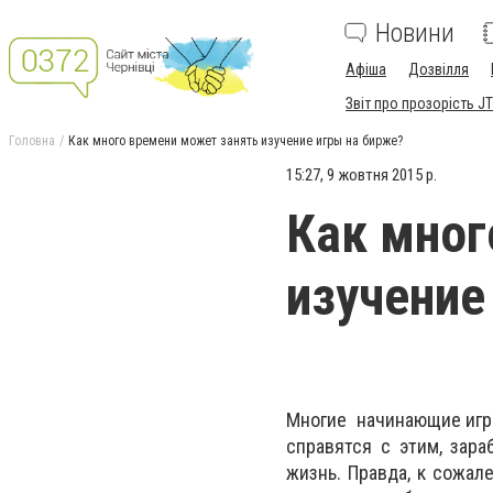
Новини
Афіша
Дозвілля
Звіт про прозорість JT
Головна
Как много времени может занять изучение игры на бирже?
15:27, 9 жовтня 2015 р.
Как мног
изучение
Многие начинающие игро
справятся с этим, зар
жизнь. Правда, к сожал