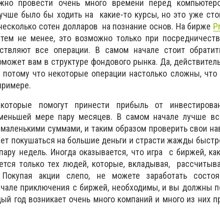
ужно провести очень много времени перед компьютер
учше было бы ходить на какие-то курсы, но это уже сто
есколько сотен долларов на познание основ. На бирже
P
, тем не менее, это возможно только при посредничест
ствляют все операции. В самом начале стоит обратит
оможет вам в структуре фондового рынка. Да, действитель
, потому что некоторые операции настолько сложны, чт
примере.
 которые помогут принести прибыль от инвестирова
меньшей мере пару месяцев. В самом начале лучше все
 маленькими суммами, и таким образом проверить свои на
ует покушаться на большие деньги и страсти жажды быстро
пару недель. Иногда оказывается, что игра с биржей, ка
ается только тех людей, которые, вкладывая, рассчитыв
 Покупая акции слепо, не можете заработать состоя
ачале приключения с биржей, необходимы, и вы должны п
ый год возникает очень много компаний и много из них 