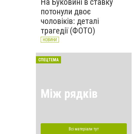
На Буковині в ставку
потонули двоє
чоловіків: деталі
трагедії (ФОТО)
НОВИНИ
СПЕЦТЕМА
Між рядків
Всі матеріали тут