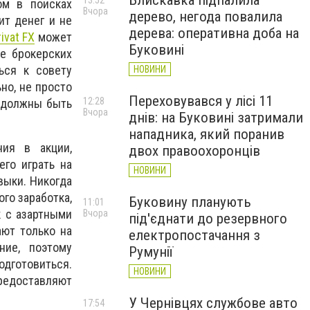
Блискавка підпалила
13:52
ом в поисках
Вчора
дерево, негода повалила
ит денег и не
дерева: оперативна доба на
rivat FX
может
Буковині
ве брокерских
ься к совету
НОВИНИ
но, не просто
Переховувався у лісі 11
12:28
о должны быть
Вчора
днів: на Буковині затримали
нападника, який поранив
ния в акции,
двох правоохоронців
го играть на
НОВИНИ
выки. Никогда
го заработка,
Буковину планують
11:01
к с азартными
Вчора
під'єднати до резервного
ают только на
електропостачання з
ние, поэтому
Румунії
одготовиться.
НОВИНИ
предоставляют
У Чернівцях службове авто
17:54