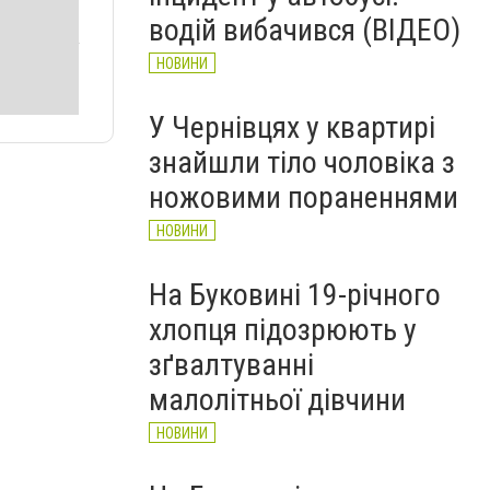
водій вибачився (ВІДЕО)
НОВИНИ
У Чернівцях у квартирі
знайшли тіло чоловіка з
ножовими пораненнями
НОВИНИ
На Буковині 19-річного
хлопця підозрюють у
зґвалтуванні
малолітньої дівчини
НОВИНИ