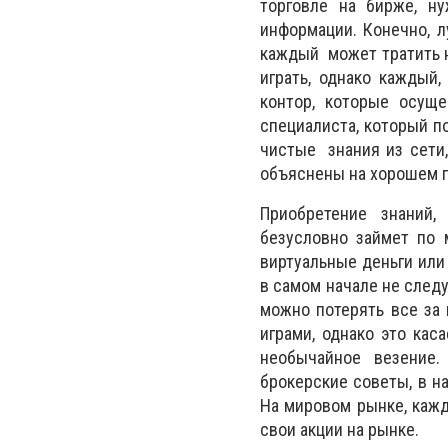
торговле на бирже, н
информации. Конечно, л
каждый может тратить н
играть, однако каждый
контор, которые осуще
специалиста, который п
чистые знания из сети
объяснены на хорошем 
Приобретение знаний,
безусловно займет по 
виртуальные деньги или
в самом начале не след
можно потерять все за 
играми, однако это кас
необычайное везение.
брокерские советы, в н
На мировом рынке, кажд
свои акции на рынке.