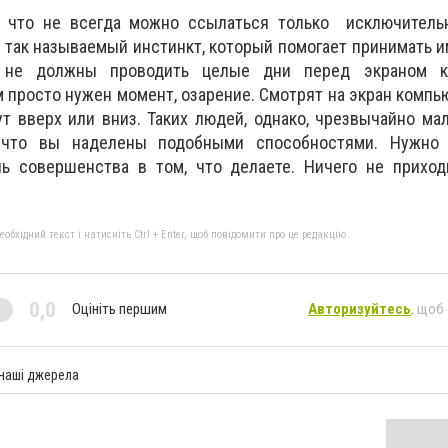
 что не всегда можно ссылаться только исключительн
 так называемый инстинкт, который помогает принимать 
 не должны проводить целые дни перед экраном к
 просто нужен момент, озарение. Смотрят на экран компью
т вверх или вниз. Таких людей, однако, чрезвычайно мал
, что вы наделены подобными способностями. Нужно
чь совершенства в том, что делаете. Ничего не приход
бхідний текст і натисніть Ctrl + Enter, щоб повідомити про це редакцію
0,0
Оцініть першим
Авторизуйтесь
, щоб
 наші джерела