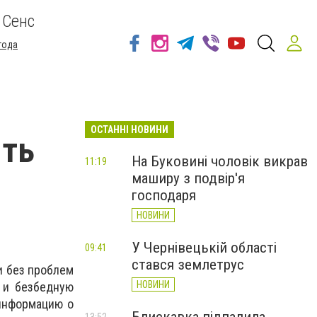
 Сенс
года
ОСТАННІ НОВИНИ
ять
На Буковині чоловік викрав
11:19
маширу з подвір'я
господаря
НОВИНИ
У Чернівецькій області
09:41
стався землетрус
и без проблем
НОВИНИ
 и безбедную
 информацию о