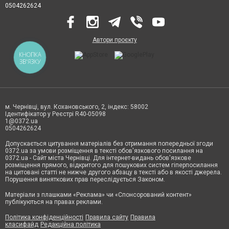
0504262624
Автори проєкту
КНОПКА
ЗВ'ЯЗКУ
м. Чернівці, вул. Кохановського, 2, індекс: 58002
Ідентифікатор у Реєстрі R40-05098
1@0372.ua
0504262624
Допускається цитування матеріалів без отримання попередньої згоди
0372.ua за умови розміщення в тексті обов'язкового посилання на
0372.ua - Сайт міста Чернівці. Для інтернет-видань обов'язкове
розміщення прямого, відкритого для пошукових систем гіперпосилання
на цитовані статті не нижче другого абзацу в тексті або в якості джерела.
Порушення виняткових прав переслідується Законом.
Матеріали з плашками «Реклама» чи «Спонсорований контент»
публікуються на правах реклами.
Політика конфіденційності
Правила сайту
Правила
класифайд
Редакційна політика