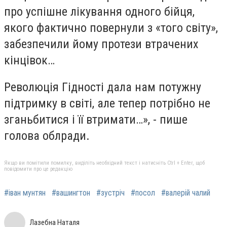
про успішне лікування одного бійця,
якого фактично повернули з «того світу»,
забезпечили йому протези втрачених
кінцівок…
Революція Гідності дала нам потужну
підтримку в світі, але тепер потрібно не
зганьбитися і її втримати…», - пише
голова облради.
Якщо ви помітили помилку, виділіть необхідний текст і натисніть Ctrl + Enter, щоб
повідомити про це редакцію
#іван мунтян
#вашингтон
#зустріч
#посол
#валерій чалий
Лазебна Наталя