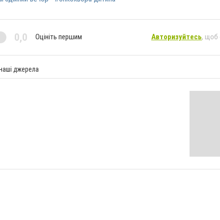
0,0
Оцініть першим
Авторизуйтесь
, щоб
 наші джерела