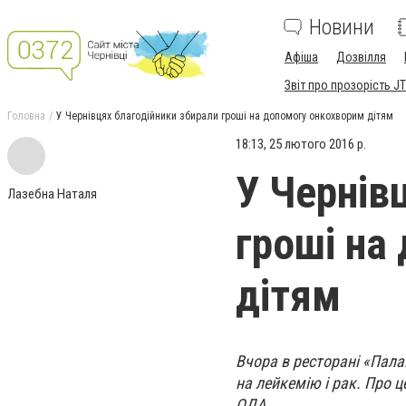
Новини
Афіша
Дозвілля
Звіт про прозорість JT
Головна
У Чернівцях благодійники збирали гроші на допомогу онкохворим дітям
18:13, 25 лютого 2016 р.
У Чернів
Лазебна Наталя
гроші на
дітям
Вчора в ресторані «Пала
на лейкемію і рак. Про 
ОДА.