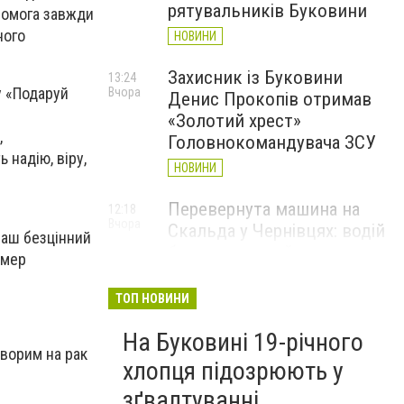
рятувальників Буковини
помога завжди
ного
НОВИНИ
Захисник із Буковини
13:24
у «Подаруй
Вчора
Денис Прокопів отримав
«Золотий хрест»
,
Головнокомандувача ЗСУ
 надію, віру,
НОВИНИ
Перевернута машина на
12:18
Вчора
Скальда у Чернівцях: водій
наш безцінний
був нетверезий
 мер
НОВИНИ
ТОП НОВИНИ
6 серпня у Чернівцях
11:19
Вчора
На Буковині 19-річного
зафіксували новий
хворим на рак
історичний температурний
хлопця підозрюють у
максимум
зґвалтуванні