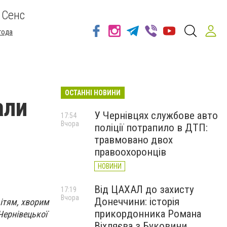
 Сенс
года
ОСТАННІ НОВИНИ
али
У Чернівцях службове авто
17:54
Вчора
поліції потрапило в ДТП:
травмовано двох
правоохоронців
НОВИНИ
Від ЦАХАЛ до захисту
17:19
Вчора
Донеччини: історія
дітям, хворим
прикордонника Романа
Чернівецької
Віхляєва з Буковини