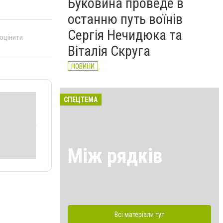
Буковина проведе в
останню путь воїнів
Сергія Нечидюка та
 оцінити
Віталія Скруга
НОВИНИ
СПЕЦТЕМА
Між рядків
Всі матеріали тут