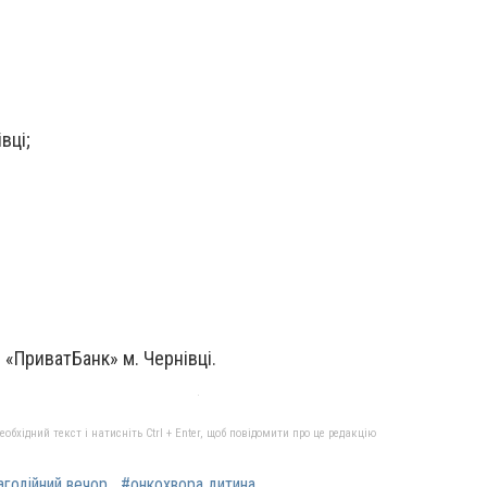
вці;
 «ПриватБанк» м. Чернівці.
бхідний текст і натисніть Ctrl + Enter, щоб повідомити про це редакцію
агодійний вечор
#онкохвора дитина