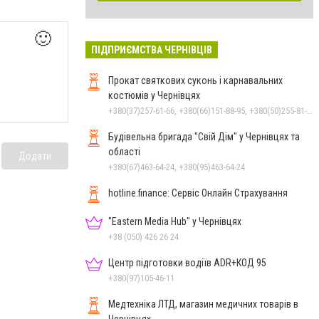
🙂
ПІДПРИЄМСТВА ЧЕРНІВЦІВ
Прокат святкових суконь і карнавальних
костюмів у Чернівцях
+380(37)257-61-66, +380(66)151-88-95, +380(50)255-81-16
Будівельна бригада "Свій Дім" у Чернівцях та
області
Додати
+380(67)463-64-24, +380(95)463-64-24
hotline.finance: Сервіс Онлайн Страхування
"Eastern Media Hub" у Чернівцях
+38 (050) 426 26 24
Центр підготовки водіїв ADR+КОД 95
+380(97)105-46-11
Медтехніка ЛТД, магазин медичних товарів в
Чернівцях