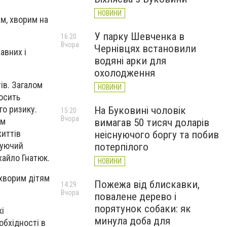
НОВИНИ
м, хворим на
У парку Шевченка в
16:20
Вчора
Чернівцях встановили
авних і
водяні арки для
охолодження
ів. Загалом
НОВИНИ
досить
го ризику.
На Буковині чоловік
15:20
Вчора
им
вимагав 50 тисяч доларів
життів
неіснуючого боргу та побив
дуючий
потерпілого
хайло Гнатюк.
НОВИНИ
охворим дітям
Пожежа від блискавки,
14:29
.
Вчора
повалене дерево і
порятунок собаки: як
і
минула доба для
обхідності в