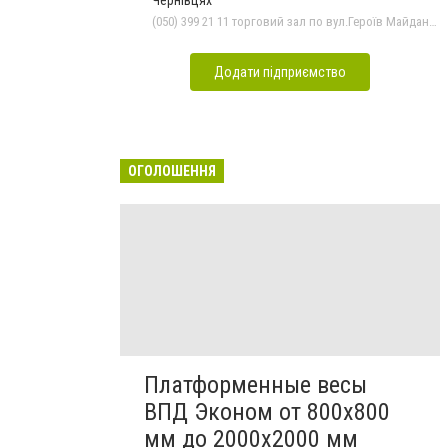
(050) 399 21 11 торговий зал по вул.Героїв Майдану, (0372) 52 35 24 "Оптика" вул.Героїв Майдану,12, (0372) 52 01 48 "Оптика" вул. Головна,29, (0372) 52 54 50 "Медтехніка" вул.Головна,16, (0372) 55-56-16
Додати підприємство
ОГОЛОШЕННЯ
Платформенные весы
ВПД Эконом от 800х800
мм до 2000х2000 мм