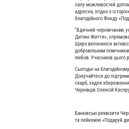
силу можливостей допома
адресна, згідно з історі
благодійного Фонду «По
"Вдячний чернівчанам, ус
Дитині Життя», спрямован
Щиро вклоняюся активіст
добровільним помічникам,
любов. Учасників цього 
Сьогоднi на благодійному
Долучайтеся до підтримк
скарб, задля збереження 
Чернівців Олексій Каспр
Банківські реквізити Че
та лейкемію «Подаруй ди