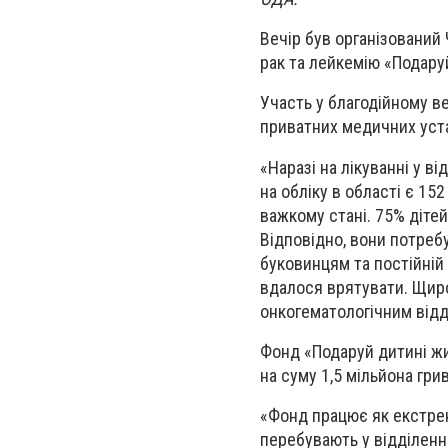
Вечір був організований
рак та лейкемію «Подару
Участь у благодійному в
приватних медичних уста
«Наразі на лікуванні у в
на обліку в області є 15
важкому стані. 75% дітей
Відповідно, вони потреб
буковинцям та постійній
вдалося врятувати. Щиро
онкогематологічним відді
Фонд «Подаруй дитині жи
на суму 1,5 мільйона гр
«Фонд працює як екстрен
перебувають у відділенні