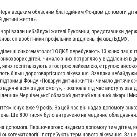
 Чернівецьким обласним благодійним Фондом допомоги дітя
й дитині життя».
ечорі взяли небайдужі жителі Буковини, представники держ
нов, співробітники профільних відділень, фахівці БДМУ.
ідділенні онкогематології ОДКЛ перебувають 13 юних пацієнт
2 онкохворих дітей. Чимало з них потрапляє у відділення в 
, яких госпіталізують з гострою лейкемією, є групою високо
ують більш дороговартісного лікування. Завдяки небайдуж
 підтримці Фонду «Подаруй дитині життя» чимало дитячих 
 вдячні всім за допомогу», - розповів під час виступу заві
ленням Чернівецької обласної дитячої клінічної лікарні Ми
ття» існує вже 9 років. За цей час він надав допомогу онк
ивень. Ще 800 тисяч було витрачено на медичне обладнання
а допомога. Першочергово надаємо допомогу тим дітям, як
 онкогематології і потребують термінового лікування. За не