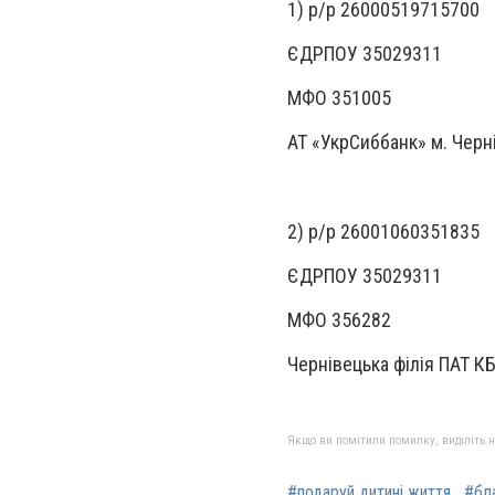
1) р/р 26000519715700
ЄДРПОУ 35029311
МФО 351005
АТ «УкрСиббанк» м. Черні
2) р/р 26001060351835
ЄДРПОУ 35029311
МФО 356282
Чернівецька філія ПАТ КБ
Якщо ви помітили помилку, виділіть нео
#подаруй дитині життя
#бл