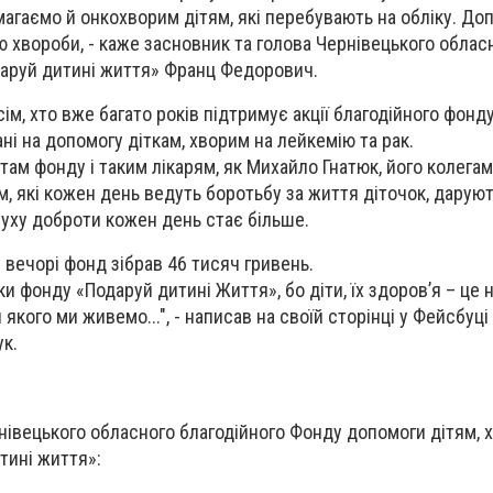
гаємо й онкохворим дітям, які перебувають на обліку. До
єю хвороби, - каже засновник та голова Чернівецького облас
даруй дитині життя» Франц Федорович.
ім, хто вже багато років підтримує акції благодійного фонд
і на допомогу діткам, хворим на лейкемію та рак.
ам фонду і таким лікарям, як Михайло Гнатюк, його колегам
 які кожен день ведуть боротьбу за життя діточок, дарують
руху доброти кожен день стає більше.
 вечорі фонд зібрав 46 тисяч гривень.
и фонду «Подаруй дитині Життя», бо діти, їх здоров’я – це 
якого ми живемо...", - написав на своїй сторінці у Фейсбуці
ук.
рнівецького обласного благодійного Фонду допомоги дітям, 
тині життя»: