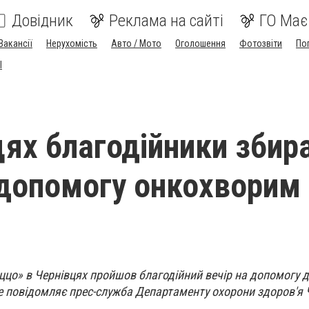
Довідник
Реклама на сайті
ГО Має
Вакансії
Нерухомість
Авто / Мото
Оголошення
Фотозвіти
По
I
цях благодійники збир
 допомогу онкохворим
ццо» в Чернівцях пройшов благодійний вечір на допомогу 
це повідомляє прес-служба Департаменту охорони здоров'я 