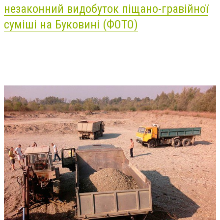
незаконний видобуток піщано-гравійної
суміші на Буковині (ФОТО)