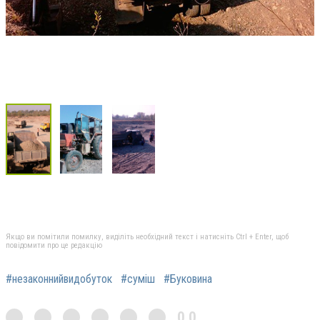
Якщо ви помітили помилку, виділіть необхідний текст і натисніть Ctrl + Enter, щоб
повідомити про це редакцію
#незаконнийвидобуток
#суміш
#Буковина
0,0