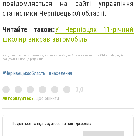
повідомляється на сайті управління
статистики Чернівецької області.
Читайте також:
У Чернівцях 11-річний
школяр викрав автомобіль
Якщо ви помітили помилку, виділіть необхідний текст і натисніть Ctrl + Enter, щоб
повідомити про це редакцію
#Черінвецькаобласть
#населення
0,0
Авторизуйтесь
, щоб оцінити
Поділіться та підписуйтесь на наші джерела