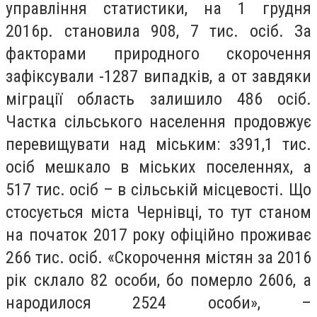
управління статистики, на 1 грудня
2016р. становила 908, 7 тис. осіб. За
факторами природного скорочення
зафіксували -1287 випадків, а от завдяки
міграції область залишило 486 осіб.
Частка сільського населення продовжує
перевищувати над міським: з391,1 тис.
осіб мешкало в міських поселеннях, а
517 тис. осіб – в сільській місцевості. Що
стосується міста Чернівці, то тут станом
на початок 2017 року офіційно проживає
266 тис. осіб. «Скорочення містян за 2016
рік склало 82 особи, бо померло 2606, а
народилося 2524 особи», –