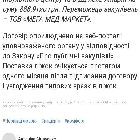
суму 888,9тис.грн. Переможець закупівель
– ТОВ «МЕГА МЕД МАРКЕТ».
Договір оприлюднено на веб-порталі
уповноваженого органу у відповідності
до Закону «Про публічні закупівлі».
Поставка ліжок очікується протягом
одного місяця після підписання договору
і узгодження типових зразків ліжок.
Якщо ви помітили помилку, виділіть необхідний текст і натисніть Ctrl + Enter, щоб
повідомити про це редакцію
#Чернівці.лікарня
#пацієнти
#комфорт
Антоніна Сімаченко