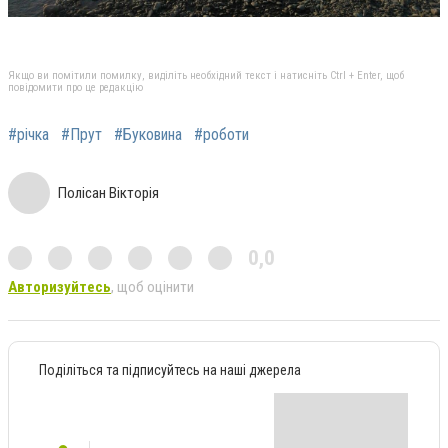
Якщо ви помітили помилку, виділіть необхідний текст і натисніть Ctrl + Enter, щоб
повідомити про це редакцію
#річка
#Прут
#Буковина
#роботи
Полісан Вікторія
0,0
Авторизуйтесь
, щоб оцінити
Поділіться та підписуйтесь на наші джерела