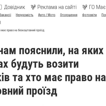
Довідник
Реклама на сайті
ГО Має
Вакансії
Нерухомість
Авто / Мото
Оголошення
Фотозвіти
По
I
то має право на безкоштовний проїзд
нам пояснили, на яких
х будуть возити
ів та хто має право на
вний проїзд