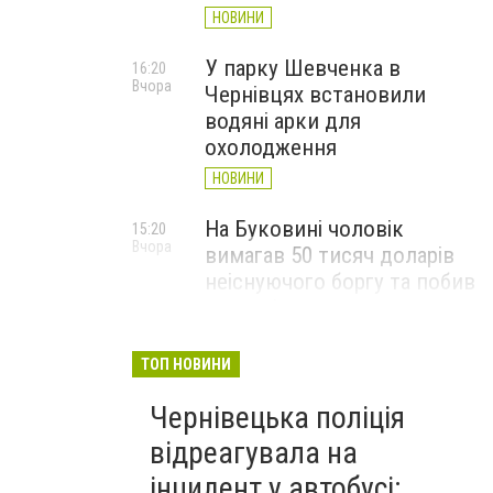
НОВИНИ
У парку Шевченка в
16:20
Вчора
Чернівцях встановили
водяні арки для
охолодження
НОВИНИ
На Буковині чоловік
15:20
Вчора
вимагав 50 тисяч доларів
неіснуючого боргу та побив
потерпілого
НОВИНИ
ТОП НОВИНИ
Пожежа від блискавки,
14:29
Вчора
Чернівецька поліція
повалене дерево і
порятунок собаки: як
відреагувала на
минула доба для
інцидент у автобусі: