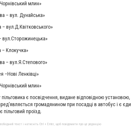
Чорнівський млин»
а – вул. Дунайська»
 – вул.Д.Квітковського»
– вул.Сторожинецька»
 – Клокучка»
а – вул.Я.Степового»
я –Нові Ленківці»
Чорнівський млин»
пільговика є посвідчення, видане відповідною установою,
ред’являється громадянином при посадці в автобус і є єд
 пільговий проїзд.
бхідний текст і натисніть Ctrl + Enter, щоб повідомити про це редакцію