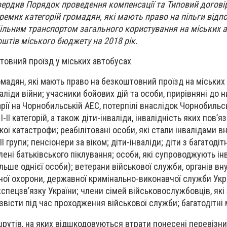
ердив Порядок проведення компенсації та Типовий догові
кремих категорій громадян, які мають право на пільги відп
ільним транспортом загального користування на міських 
штів міського бюджету на 2018 рік.
товний проїзд у міських автобусах
омадян, які мають право на безкоштовний проїзд на міських
ліди війни; учасники бойових дій та особи, прирівняні до н
арії на Чорнобильській АЕС, потерпілі внаслідок Чорнобильс
-ІІ категорій, а також діти-інваліди, інвалідність яких пов’яз
ї катастрофи; реабілітовані особи, які стали інвалідами в
а ІІІ групи; пенсіонери за віком; діти-інваліди; діти з багатоді
лені батьківського піклування; особи, які супроводжують інв
більше однієї особи); ветерани військової служби, органів вн
ої охорони, державної кримінально-виконавчої служби Укр
спецзв’язку України; члени сімей військовослужбовців, які
вісти під час проходження військової служби; багатодітні 
рутів, на яких відшкодовуються втрати понесені перевізн