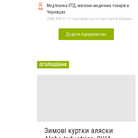
Медтехніка ЛТД, магазин медичних товарів в
Чернівцях
(050) 399 21 11 торговий зал по вул.Героїв Майдану, (0372) 52 35 24 "Оптика" вул.Героїв Майдану,12, (0372) 52 01 48 "Оптика" вул. Головна,29, (0372) 52 54 50 "Медтехніка" вул.Головна,16, (0372) 55-56-16
Додати підприємство
ОГОЛОШЕННЯ
Зимові куртки аляски