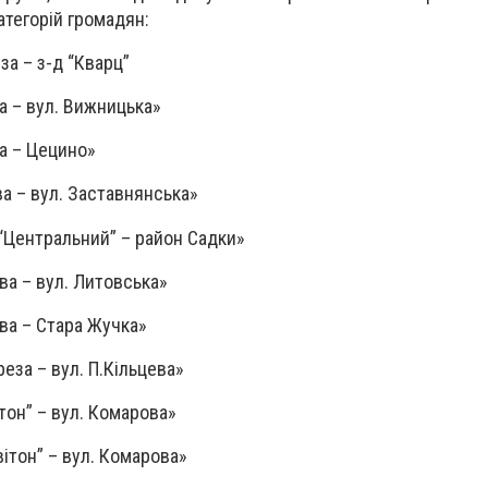
атегорій громадян:
а – з-д “Кварц”
а – вул. Вижницька»
а – Цецино»
а – вул. Заставнянська»
“Центральний” – район Садки»
а – вул. Литовська»
ва – Стара Жучка»
еза – вул. П.Кільцева»
тон” – вул. Комарова»
ітон” – вул. Комарова»