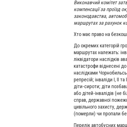
Виконавчий комітет затв
компенсації за проїзд о
законодавства, автомоб
маршрутах за рахунок ко
Хто має право на безкош
До окремих категорій гр
маршрутах належать: інва
ліквідатори наслідків ав
катастрофи віднесені до І
наслідками Чорнобильсько
репресій; інваліди І, ІІ т
діти-сироти; діти позбав
або дітей-інвалідів (не 
справ, державної пожежн
цивільного захисту, держ
(померли) чи пропали без
Перелік автобусних марш