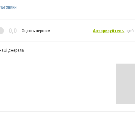
льговики
0,0
Оцініть першим
Авторизуйтесь
, щоб
 наші джерела