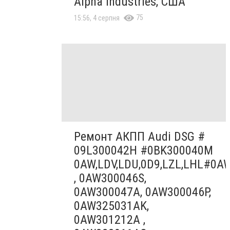
Alpha Industries, США
75
15:56, 4 серпня
Ремонт АКПП Audi DSG #
09L300042H #0BK300040M
0AW,LDV,LDU,0D9,LZL,LHL#0A
, 0AW300046S,
0AW300047A, 0AW300046P,
0AW325031AK,
0AW301212A ,