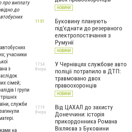
р про виплату
НОВИНИ
овідно до
автобусних
Буковину планують
11:01
під'єднати до резервного
електропостачання з
Румунії
 автобусних
НОВИНИ
их; учасники
ької
У Чернівцях службове авто
17:54
ана з
Вчора
поліції потрапило в ДТП:
наслідок
травмовано двох
тних сімей;
правоохоронців
алідів І групи
НОВИНИ
утрішніх
аїни, служби
Від ЦАХАЛ до захисту
17:19
 загинули
Вчора
Донеччини: історія
матері.
прикордонника Романа
Віхляєва з Буковини
иками на