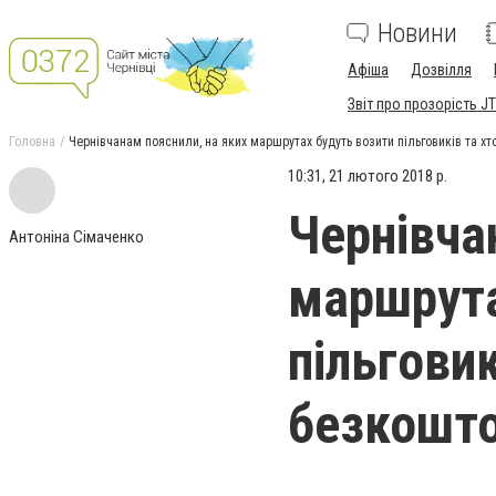
Новини
Афіша
Дозвілля
Звіт про прозорість JT
Головна
Чернівчанам пояснили, на яких маршрутах будуть возити пільговиків та х
10:31, 21 лютого 2018 р.
Чернівча
Антоніна Сімаченко
маршрута
пільговик
безкошто