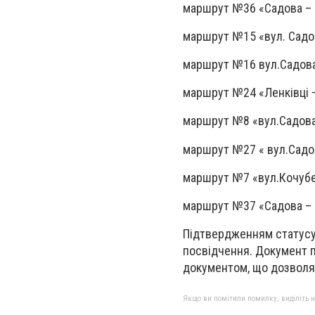
маршрут №36 «Садова – 
маршрут №15 «вул. Садов
маршрут №16 вул.Садова
маршрут №24 «Ленківці 
маршрут №8 «вул.Садова
маршрут №27 « вул.Садов
маршрут №7 «вул.Кочубе
маршрут №37 «Садова – 
Підтвердженням статусу 
посвідчення. Документ п
документом, що дозволяє
Якщо ви помітили помилку, виділіть нео