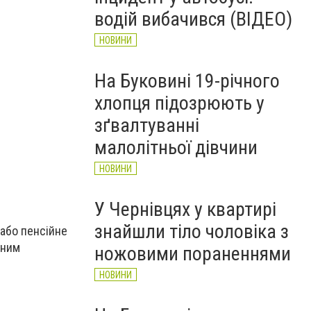
рятувальників Буковини
водій вибачився (ВІДЕО)
НОВИНИ
НОВИНИ
На Буковині 19-річного
хлопця підозрюють у
зґвалтуванні
малолітньої дівчини
НОВИНИ
У Чернівцях у квартирі
знайшли тіло чоловіка з
 або пенсійне
иним
ножовими пораненнями
НОВИНИ