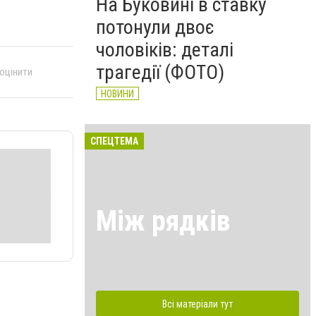
На Буковині в ставку
потонули двоє
чоловіків: деталі
трагедії (ФОТО)
 оцінити
НОВИНИ
СПЕЦТЕМА
Між рядків
Всі матеріали тут