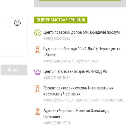
ПІДПРИЄМСТВА ЧЕРНІВЦІВ
🙂
Центр правової допомоги, юридичні послуги
+380(67)259-05-22
Будівельна бригада "Свій Дім" у Чернівцях та
області
+380(67)463-64-24, +380(95)463-64-24
Додати
Центр підготовки водіїв ADR+КОД 95
+380(97)105-46-11
Прокат святкових суконь і карнавальних
костюмів у Чернівцях
+380(37)257-61-66, +380(66)151-88-95, +380(50)255-81-16
Адвокат Чернівці - Новіков Олександр
Павлович
+380(99)607-97-04