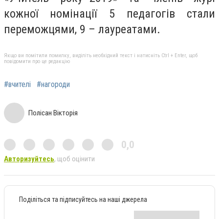
кожної номінації 5 педагогів стали
переможцями, 9 – лауреатами.
Якщо ви помітили помилку, виділіть необхідний текст і натисніть Ctrl + Enter, щоб
повідомити про це редакцію
#вчителі
#нагороди
Полісан Вікторія
0,0
Авторизуйтесь
, щоб оцінити
Поділіться та підписуйтесь на наші джерела