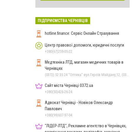
ПІДПРИЄМСТВА ЧЕРНІВЦІВ
hotline.finance: Сервіс Онлайн Страхування
Центр правової допомоги, юридичні послуги
+380(67)259-05-22
Медтехніка ЛТД, магазин медичних товарів в
Чернівцях
(0372) 52 35 24 "Оптика" вул.Героїв Майдану,12, (0372) 52 01 48 "Оптика" вул. Головна,29, (0372) 52 54 50 "Медтехніка" вул.Головна,16, (050) 399 21 11 торговий зал по вул.Героїв Майдану, (0372) 55-56-16
Сайт міста Чернівці 0372.ua
+380(50)426-26-24
Адвокат Чернівці - Новіков Олександр
Павлович
+380(99)607-97-04
"ЛІДЕР-ЛТД", Рекламне агентство в Чернівцях,
розміщення реклами, поліграфія, зовнішня