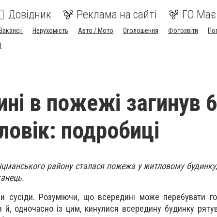
Довідник
Реклама на сайті
ГО Має
Вакансії
Нерухомість
Авто / Мото
Оголошення
Фотозвіти
По
I
ині в пожежі загинув 6
ловік: подробиці
 Кіцманського району сталася пожежа у житловому будинку
канець.
ли сусіди. Розуміючи, що всередині може перебувати г
в й, одночасно із цим, кинулися всередину будинку рятув