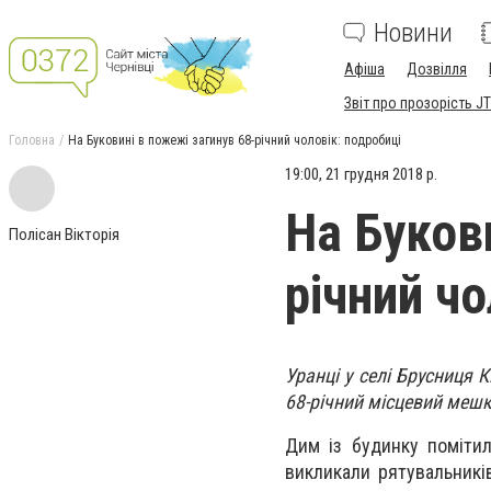
Новини
Афіша
Дозвілля
Звіт про прозорість JT
Головна
На Буковині в пожежі загинув 68-річний чоловік: подробиці
19:00, 21 грудня 2018 р.
На Буков
Полісан Вікторія
річний чо
Уранці у селі Брусниця
68-річний місцевий меш
Дим із будинку поміти
викликали рятувальникі