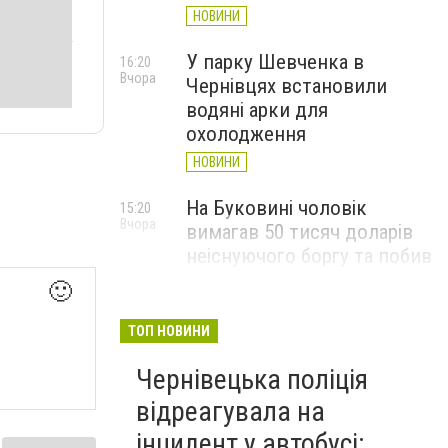
НОВИНИ
У парку Шевченка в
16:20
Вчора
Чернівцях встановили
водяні арки для
охолодження
НОВИНИ
На Буковині чоловік
15:20
Вчора
вимагав 50 тисяч доларів
неіснуючого боргу та побив
потерпілого
🙂
НОВИНИ
ТОП НОВИНИ
Пожежа від блискавки,
14:29
Вчора
Чернівецька поліція
повалене дерево і
порятунок собаки: як
відреагувала на
минула доба для
інцидент у автобусі: