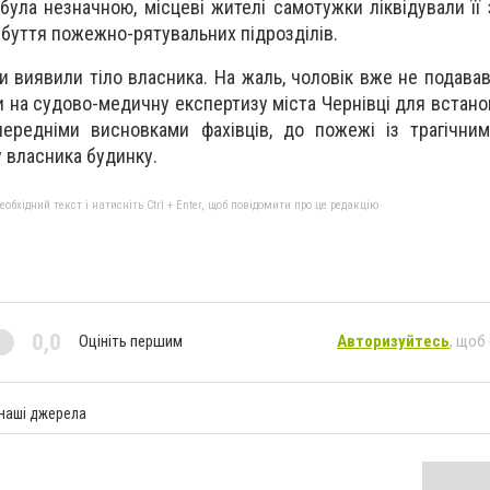
була незначною, місцеві жителі самотужки ліквідували її
ибуття пожежно-рятувальних підрозділів.
ди виявили тіло власника. На жаль, чоловік вже не подава
и на судово-медичну експертизу міста Чернівці для встано
передніми висновками фахівців, до пожежі із трагічни
у власника будинку.
бхідний текст і натисніть Ctrl + Enter, щоб повідомити про це редакцію
0,0
Оцініть першим
Авторизуйтесь
, щоб
 наші джерела