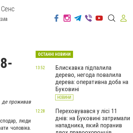
 Сенс
года
ОСТАННІ НОВИНИ
8-
Блискавка підпалила
13:52
дерево, негода повалила
дерева: оперативна доба на
Буковині
НОВИНИ
, де проживав
Переховувався у лісі 11
12:28
днів: на Буковині затримали
осподар, люди
нападника, який поранив
ати чоловіка.
двох правоохоронців