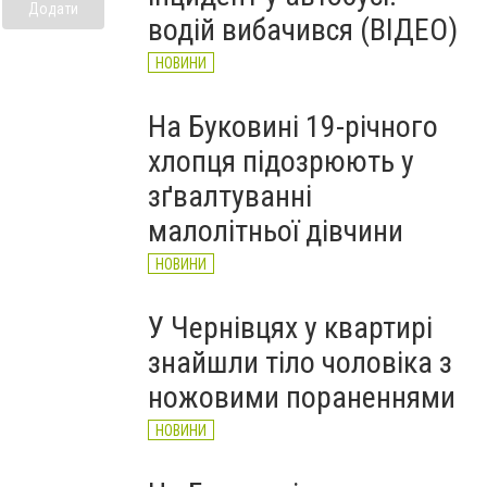
рятувальників Буковини
Додати
водій вибачився (ВІДЕО)
НОВИНИ
НОВИНИ
На Буковині 19-річного
хлопця підозрюють у
зґвалтуванні
малолітньої дівчини
НОВИНИ
У Чернівцях у квартирі
знайшли тіло чоловіка з
ножовими пораненнями
НОВИНИ