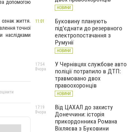
 за допомогою
НОВИНИ
Буковину планують
в ознак життя.
11:01
під'єднати до резервного
влення точної
електропостачання з
ми наслідками
Румунії
НОВИНИ
У Чернівцях службове авто
17:54
Вчора
поліції потрапило в ДТП:
травмовано двох
правоохоронців
 оцінити
НОВИНИ
Від ЦАХАЛ до захисту
17:19
Вчора
Донеччини: історія
прикордонника Романа
Віхляєва з Буковини