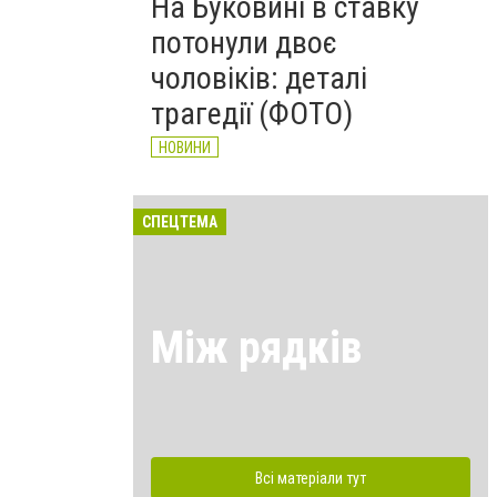
На Буковині в ставку
потонули двоє
чоловіків: деталі
трагедії (ФОТО)
НОВИНИ
СПЕЦТЕМА
Між рядків
Всі матеріали тут