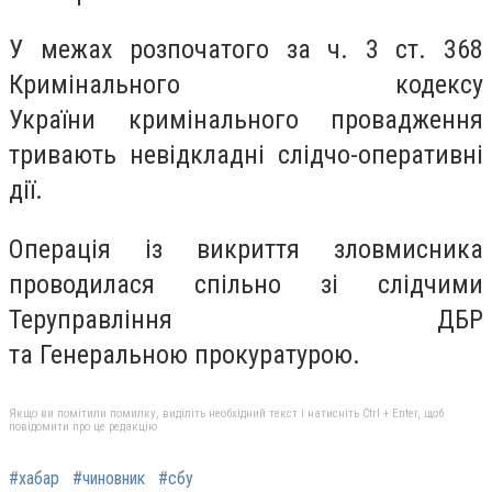
У межах розпочатого за ч. 3 ст. 368
Кримінального кодексу
України кримінального провадження
тривають невідкладні слідчо-оперативні
дії.
Операція із викриття зловмисника
проводилася спільно зі слідчими
Теруправління ДБР
та Генеральною прокуратурою.
Якщо ви помітили помилку, виділіть необхідний текст і натисніть Ctrl + Enter, щоб
повідомити про це редакцію
#хабар
#чиновник
#сбу