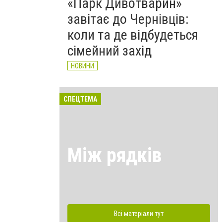
«Парк Дивотварин»
завітає до Чернівців:
коли та де відбудеться
сімейний захід
НОВИНИ
СПЕЦТЕМА
Між рядків
Всі матеріали тут