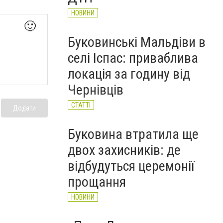
НОВИНИ
🙂
Буковинські Мальдіви в
селі Іспас: приваблива
локація за годину від
Чернівців
СТАТТІ
Додати
Буковина втратила ще
двох захисників: де
відбудуться церемонії
прощання
НОВИНИ