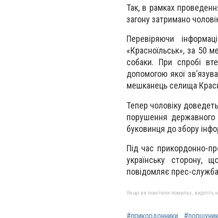
Так, в рамках проведен
загону затримано чолові
Перевіряючи інформаці
«Красноїльськ», за 50 м
собаки. При спробі вте
допомогою якої зв’язува
мешканець селища Красн
Тепер чоловіку доведеть
порушення державного 
буковинця до збору інфо
Під час прикордонно-пр
українську сторону, щ
повідомляє прес-служба
Якщо ви помітили помилку, виділіть нео
#прикордонники
#поршуни