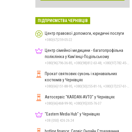
ПІДПРИЄМСТВА ЧЕРНІВЦІВ
Центр правової допомоги, юридичні послуги
+380(67)259-05-22
Центр сімейної медицини - багатопрофільна
поліклініка у Кам’янці-Подільському
+380(96)796-36-85, +380(98)812-63-48, +380(97)782-45-70
Прокат святкових суконь і карнавальних
костюмів у Чернівцях
+380(66)151-88-95, +380(50)255-81-16, +380(37)257-61-66
Автосервіс "KARDAN-AVTO" у Чернівцях
+380(66)468-99-90, +380(95)305-76-37
"Eastern Media Hub" у Чернівцях
+38 (050) 426 26 24
hotline.finance: Сервіс Онлайн Страхування