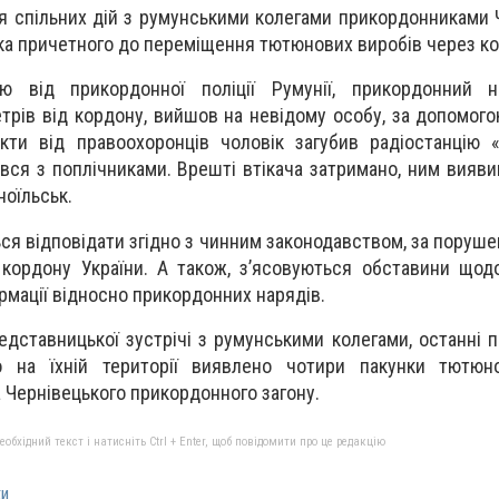
ня спільних дій з румунськими колегами прикордонниками 
ка причетного до переміщення тютюнових виробів через к
ю від прикордонної поліції Румунії, прикордонний н
етрів від кордону, вийшов на невідому особу, за допомог
кти від правоохоронців чоловік загубив радіостанцію 
вся з поплічниками. Врешті втікача затримано, ним вияви
оїльськ.
ся відповідати згідно з чинним законодавством, за поруше
кордону України. А також, з’ясовуються обставини щод
рмації відносно прикордонних нарядів.
едставницької зустрічі з румунськими колегами, останні 
о на їхній території виявлено чотири пакунки тютюно
 Чернівецького прикордонного загону.
бхідний текст і натисніть Ctrl + Enter, щоб повідомити про це редакцію
ки