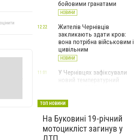
бойовими гранатами
НОВИНИ
 оцінити
Жителів Чернівців
12:22
закликають здати кров:
вона потрібна військовим і
цивільним
НОВИНИ
У Чернівцях зафіксували
11:01
новий температурний
рекорд з 2017 року
НОВИНИ
ТОП НОВИНИ
Через спеку у Чернівецькій
10:06
На Буковині 19-річний
області обмежили рух
великовагового транспорту
мотоцикліст загинув у
НОВИНИ
ДТП