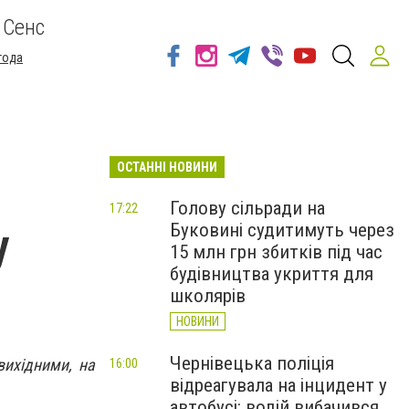
 Сенс
года
ОСТАННІ НОВИНИ
Голову сільради на
17:22
Буковині судитимуть через
у
15 млн грн збитків під час
будівництва укриття для
школярів
НОВИНИ
Чернівецька поліція
вихідними, на
16:00
відреагувала на інцидент у
автобусі: водій вибачився