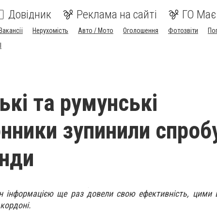
Довідник
Реклама на сайті
ГО Має
Вакансії
Нерухомість
Авто / Мото
Оголошення
Фотозвіти
По
I
ькі та румунські
нники зупинили спроб
нди
н інформацією ще раз довели свою ефективність, цими 
кордоні.