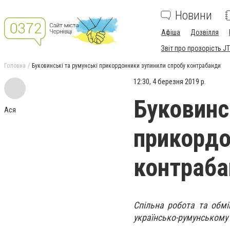
Новини
Афіша
Дозвілля
Звіт про прозорість JT
Головна
Буковинські та румунські прикордонники зупинили спробу контрабанди
12:30, 4 березня 2019 р.
Буковинс
Ася
прикордо
контраба
Спільна робота та обмі
українсько-румунському 