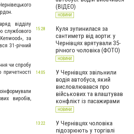
Чернівецького
(ВІДЕО)
ордон.
НОВИНИ
аряд відділу
Куля зупинилася за
15:28
ою службового
сантиметр від аорти: у
«Kenwood», за
Чернівцях врятували 35-
вся 31-річний
річного чоловіка (ФОТО)
НОВИНИ
ння чи спробу
о причетності
У Чернівцях звільнили
14:05
водія автобуса, який
висловлювався про
поінформували
військових та влаштував
вих виробів,
конфлікт із пасажирами
НОВИНИ
У Чернівцях чоловіка
13:22
підозрюють у торгівлі