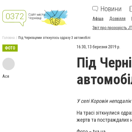
Новини
Афіша
Дозвілля
Звіт про прозорість JT
Головна
Під Чернівцями зіткнулось одразу 3 автомобілі
16:30, 13 березня 2019 р.
ФОТО
Під Черн
автомобі
Ася
У селі Коровія неподалі
На трасі зіткнулися одра
жертв та постраждалих не
Фото – tva.ua