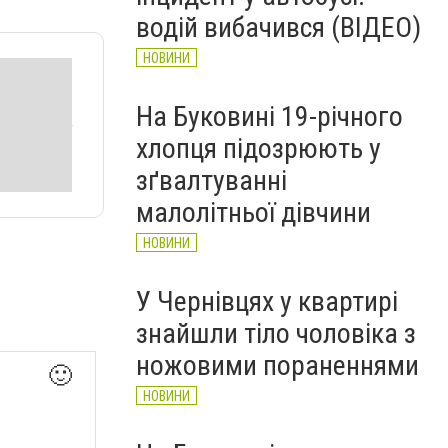
Головнокомандувача ЗСУ
водій вибачився (ВІДЕО)
НОВИНИ
НОВИНИ
На Буковині 19-річного
хлопця підозрюють у
зґвалтуванні
малолітньої дівчини
НОВИНИ
У Чернівцях у квартирі
знайшли тіло чоловіка з
ножовими пораненнями
🙂
НОВИНИ