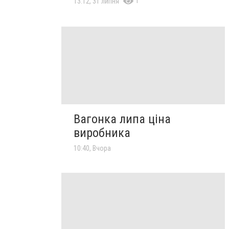
1
13:12, 31 липня
Вагонка липа ціна
виробника
10:40, Вчора