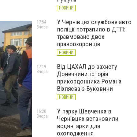
НОВИНИ
У Чернівцях службове авто
17:54
Вчора
поліції потрапило в ДТП:
травмовано двох
правоохоронців
НОВИНИ
Від ЦАХАЛ до захисту
17:19
Вчора
Донеччини: історія
прикордонника Романа
Віхляєва з Буковини
НОВИНИ
У парку Шевченка в
16:20
Вчора
Чернівцях встановили
водяні арки для
охолодження