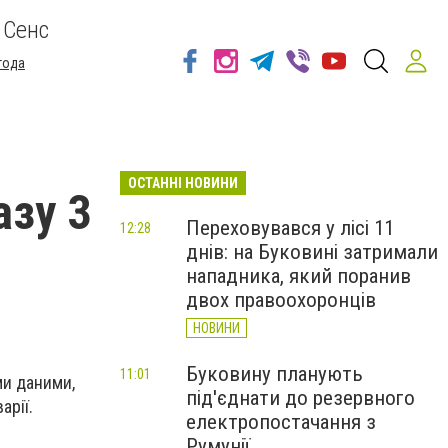
 Сенс
года
ОСТАННІ НОВИНИ
азу 3
Переховувався у лісі 11
12:28
днів: на Буковині затримали
нападника, який поранив
двох правоохоронців
НОВИНИ
Буковину планують
11:01
ми даними,
під'єднати до резервного
арії.
електропостачання з
Румунії