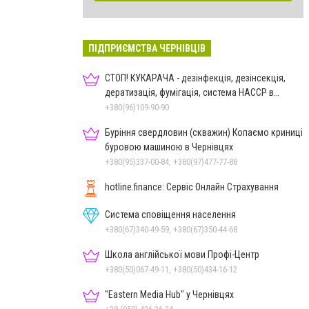
ПІДПРИЄМСТВА ЧЕРНІВЦІВ
СТОП! КУКАРАЧА - дезінфекція, дезінсекція,
дератизація, фумігація, система HACCP в
Чернівцях
+380(96)109-90-90
Буріння свердловин (скважин) Копаємо криниці
буровою машиною в Чернівцях
+380(95)337-00-84, +380(97)477-77-88
hotline.finance: Сервіс Онлайн Страхування
Система сповіщення населення
+380(67)340-49-59, +380(67)350-44-68
Школа англійської мови Профі-Центр
+380(50)067-49-11, +380(50)434-16-12
"Eastern Media Hub" у Чернівцях