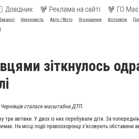
Довідник
Реклама на сайті
ГО Має
Вакансії
Нерухомість
Авто / Мото
Оголошення
Фотозвіти
По
I
івцями зіткнулось одр
лі
к Чернівців сталася масштабна ДТП.
зу три автівки. У двох із них перебували діти. За попередні
має. На місці події правоохоронці з’ясовують обставини ав