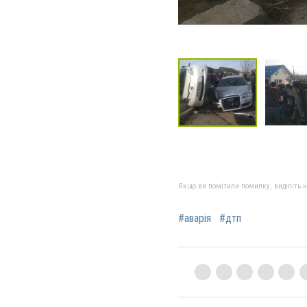
Якщо ви помітили помилку, виділіть нео
#аварія
#дтп