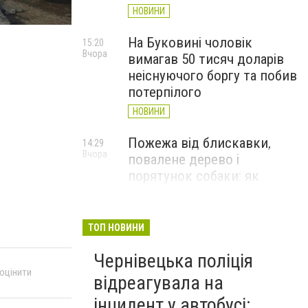
НОВИНИ
На Буковині чоловік
15:20
Вчора
вимагав 50 тисяч доларів
неіснуючого боргу та побив
потерпілого
НОВИНИ
Пожежа від блискавки,
14:29
Вчора
повалене дерево і
порятунок собаки: як
минула доба для
рятувальників Буковини
ТОП НОВИНИ
НОВИНИ
Чернівецька поліція
Захисник із Буковини
13:24
Вчора
 оцінити
Денис Прокопів отримав
відреагувала на
«Золотий хрест»
інцидент у автобусі: