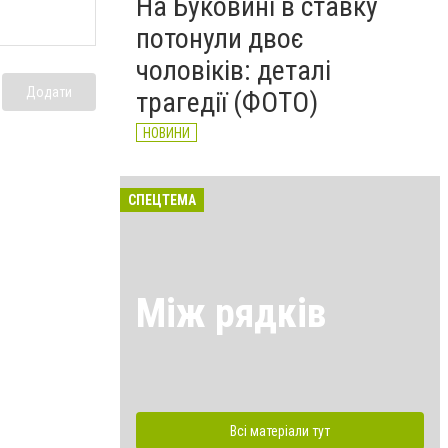
На Буковині в ставку
потонули двоє
чоловіків: деталі
Додати
трагедії (ФОТО)
НОВИНИ
СПЕЦТЕМА
Між рядків
Всі матеріали тут