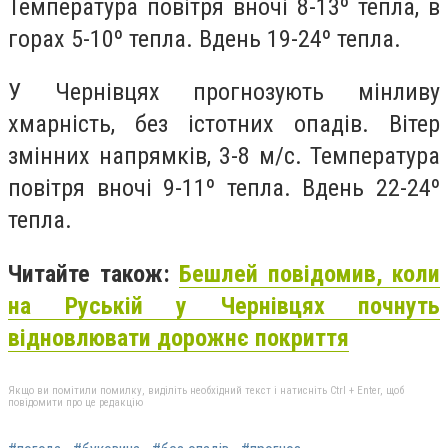
Температура повітря вночі 8-13º тепла, в
горах 5-10º тепла. Вдень 19-24º тепла.
У Чернівцях прогнозують мінливу
хмарність, без істотних опадів. Вітер
змінних напрямків, 3-8 м/с. Температура
повітря вночі 9-11º тепла. Вдень 22-24º
тепла.
Читайте також:
Бешлей повідомив, коли
на Руській у Чернівцях почнуть
відновлювати дорожнє покриття
Якщо ви помітили помилку, виділіть необхідний текст і натисніть Ctrl + Enter, щоб
повідомити про це редакцію