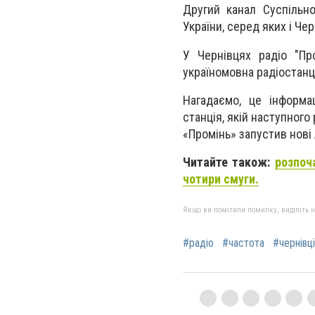
Другий канал Суспільн
України, серед яких і Чер
У Чернівцях радіо "Пр
україномовна радіостанц
Нагадаємо, це інформа
станція, якій наступного
«Промінь» запустив нові 
Читайте також:
розпоч
чотири смуги.
Якщо ви помітили помилку, виділіть нео
#радіо
#частота
#чернівці