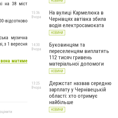
НОВИНИ
і на 38 міст
На вулиці Кармелюка в
15:36
Вчора
Чернівцях автівка збила
0-відсотково
водія електросамоката
НОВИНИ
нська музична
і, з 1 вересня
Буковинцям та
14:30
Вчора
переселенцям виплатять
112 тисяч гривень
- вона матиме
матеріальної допомоги
НОВИНИ
Держстат назвав середню
13:25
Вчора
зарплату у Чернівецькій
області: хто отримує
найбільше
НОВИНИ
 оцінити