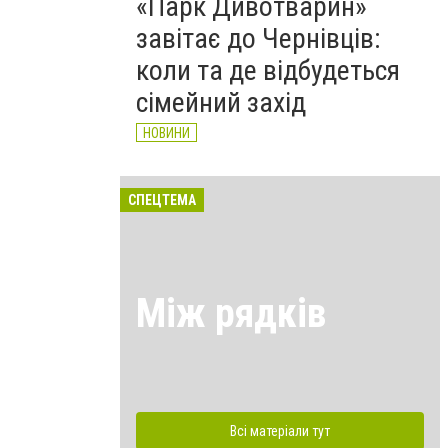
«Парк Дивотварин»
завітає до Чернівців:
коли та де відбудеться
сімейний захід
НОВИНИ
СПЕЦТЕМА
Між рядків
Всі матеріали тут