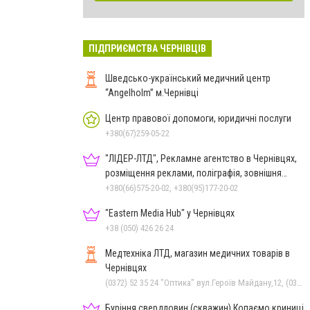
ПІДПРИЄМСТВА ЧЕРНІВЦІВ
Шведсько-український медичний центр
“Angelholm” м.Чернівці
Центр правової допомоги, юридичні послуги
+380(67)259-05-22
"ЛІДЕР-ЛТД", Рекламне агентство в Чернівцях,
розміщення реклами, поліграфія, зовнішня
реклама
+380(66)575-20-02, +380(95)177-20-02
"Eastern Media Hub" у Чернівцях
+38 (050) 426 26 24
Медтехніка ЛТД, магазин медичних товарів в
Чернівцях
(0372) 52 35 24 "Оптика" вул.Героїв Майдану,12, (0372) 52 01 48 "Оптика" вул. Головна,29, (0372) 52 54 50 "Медтехніка" вул.Головна,16, (050) 399 21 11 торговий зал по вул.Героїв Майдану, (0372) 55-56-16
Буріння свердловин (скважин) Копаємо криниці