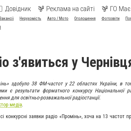
Довідник
Реклама на сайті
ГО Має
Вакансії
Нерухомість
Авто / Мото
Оголошення
Фотозвіти
По
I
іо з'явиться у Чернівц
нь» здобуло 38 ФМ-частот у 22 областях України, в то
ими є результати форматного конкурсу Національної р
ення для освітньо-розважальної радіостанції.
тор медіа
.
і конкурсні заявки радіо «Промінь», хоча на 13 частот п