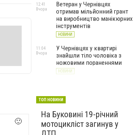
Ветеран у Чернівцях
12:41
Вчора
отримав мільйонний грант
на виробництво манікюрних
інструментів
НОВИНИ
У Чернівцях у квартирі
11:04
Вчора
знайшли тіло чоловіка з
ножовими пораненнями
НОВИНИ
Дністер стрімко міліє: у
10:31
Вчора
Хотині попереджають про
критичну ситуацію з водою
ТОП НОВИНИ
(ФОТО)
На Буковині 19-річний
НОВИНИ
🙂
мотоцикліст загинув у
ДТП