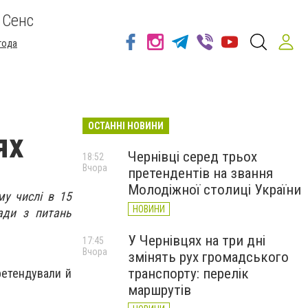
 Сенс
года
ОСТАННІ НОВИНИ
ях
Чернівці серед трьох
18:52
Вчора
претендентів на звання
Молодіжної столиці України
му числі в 15
НОВИНИ
ади з питань
У Чернівцях на три дні
17:45
Вчора
змінять рух громадського
транспорту: перелік
ретендували й
маршрутів