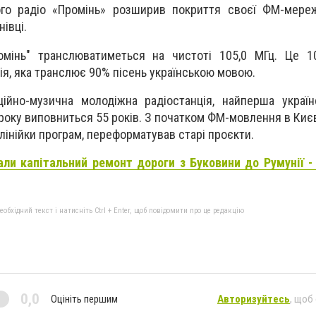
ого радіо «Промінь» розширив покриття своєї ФМ-мереж
нівці.
омінь" транслюватиметься на чистоті 105,0 МГц. Це 10
ія, яка транслює 90% пісень українською мовою.
ційно-музична молодіжна радіостанція, найперша украї
 року виповниться 55 років. З початком ФМ-мовлення в Києв
лінійки програм, переформатував старі проєкти.
али капітальний ремонт дороги з Буковини до Румунії 
бхідний текст і натисніть Ctrl + Enter, щоб повідомити про це редакцію
0,0
Оцініть першим
Авторизуйтесь
, щоб