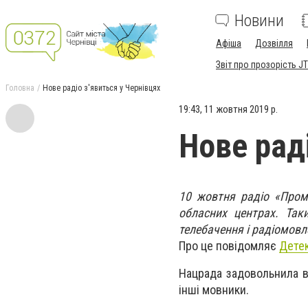
Новини
Афіша
Дозвілля
Звіт про прозорість JT
Головна
Нове радіо з'явиться у Чернівцях
19:43, 11 жовтня 2019 р.
Нове рад
10 жовтня радіо «Промі
обласних центрах. Так
телебачення і радіомовл
Про це повідомляє
Детек
Нацрада задовольнила вс
інші мовники.