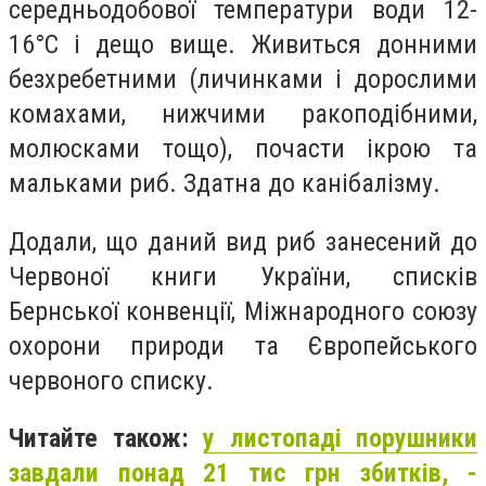
середньодобової температури води 12-
16°С і дещо вище. Живиться донними
безхребетними (личинками і дорослими
комахами, нижчими ракоподібними,
молюсками тощо), почасти ікрою та
мальками риб. Здатна до канібалізму.
Додали, що даний вид риб занесений до
Червоної книги України, списків
Бернської конвенції, Міжнародного союзу
охорони природи та Європейського
червоного списку.
Читайте також:
у листопаді порушники
завдали понад 21 тис грн збитків, -