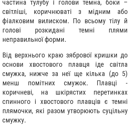
частина т
улубу і голови темна, боки –
світліші, коричнюваті з мідним або
фіалковим вилиском. По всьому тілу й
голові розкидані темні плями
неправильної форми.
Від верхнього краю зябрової кришки до
основи хвостового плавця іде світла
смужка, нижче за неї ще кілька (до 5)
менш помітних смужок. Плавці -
коричневі, на шкірястих перетинках
спинного і хвостового плавців є темні
плямочки, які разом утворюють суцільну
смужку.