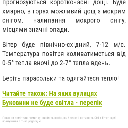
прогнозуються короткочасні дощі. Буде
хмарно, в горах можливий дощ з мокрим
снігом, налипання мокрого снігу,
місцями значні опади.
Вiтер буде північно-східний, 7-12 м/с.
Температура повітря коливатиметься від
0-5° тепла вночі до 2-7° тепла вдень.
Беріть парасольки та одягайтеся тепло!
Читайте також: На яких вулицях
Буковини не буде світла - перелік
Якщо ви помітили помилку, виділіть необхідний текст і натисніть Ctrl + Enter, щоб
повідомити про це редакцію