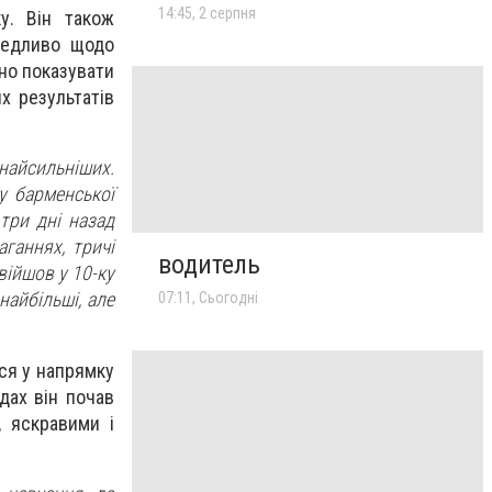
14:45, 2 серпня
у. Він також
ведливо щодо
бно показувати
х результатів
айсильніших.
у барменської
 три дні назад
аганнях, тричі
водитель
війшов у 10-ку
найбільші, але
07:11, Сьогодні
ся у напрямку
дах він почав
, яскравими і