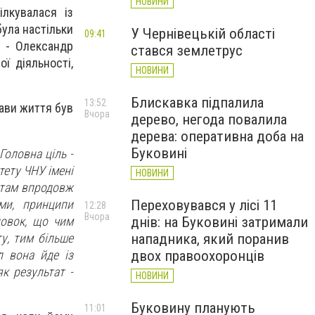
НОВИНИ
лкувалася із
ула настільки
У Чернівецькій області
09:41
я - Олександр
стався землетрус
ї діяльності,
НОВИНИ
Блискавка підпалила
13:52
ави життя був
Вчора
дерево, негода повалила
дерева: оперативна доба на
Буковині
Головна ціль -
тету ЧНУ імені
НОВИНИ
 там впродовж
ми, принципи
Переховувався у лісі 11
12:28
Вчора
новок, що чим
днів: на Буковині затримали
ту, тим більше
нападника, який поранив
л вона йде із
двох правоохоронців
як результат -
НОВИНИ
Буковину планують
11:01