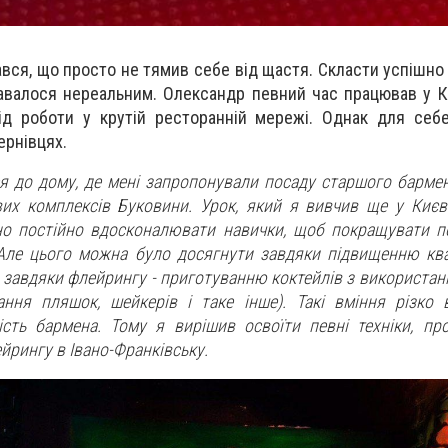
вся, що просто не тямив себе від щастя. Скласти успішно 
авалося нереальним. Олександр певний час працював у К
ід роботи у крутій ресторанній мережі. Однак для себ
ернівцях.
я до дому, де мені запропонували посаду старшого бармен
вих комплексів Буковини.
Урок, який я вивчив ще у Києві
но постійно вдосконалювати навички, щоб покращувати по
Але цього можна було досягнути завдяки підвищенню квал
 завдяки флейрингу - приготуванню коктейлів з використан
ння пляшок, шейкерів і таке інше). Такі вміння різко
ність бармена. Тому я вирішив освоїти певні техніки, п
йрингу в Івано-Франківську.