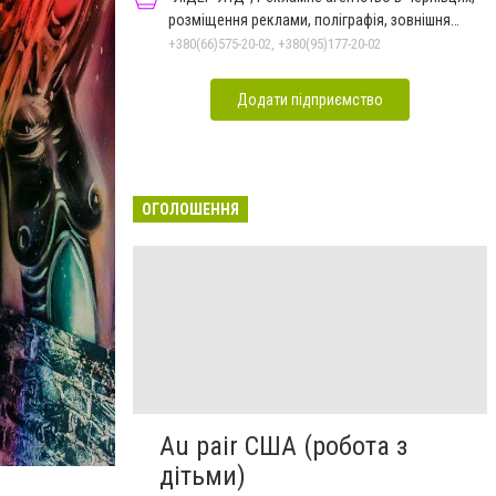
розміщення реклами, поліграфія, зовнішня
реклама
+380(66)575-20-02, +380(95)177-20-02
Додати підприємство
ОГОЛОШЕННЯ
Au pair США (робота з
дітьми)