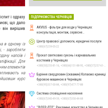
іспит і одразу
ПІДПРИЄМСТВА ЧЕРНІВЦІВ
иєві, що дало
AKVIUS - фільтри для води у Чернівцях:
е він вирішив
консультація, монтаж, сервісне
обслуговування
Центр правової допомоги, юридичні послуги
а в одному із
+380(67)259-05-22
, - заробляти
дачу напоїв і
Прокат святкових суконь і карнавальних
костюмів у Чернівцях
іфікації. Для
+380(50)255-81-16, +380(66)151-88-95, +380(37)257-61-66
ням елементів
 впливають на
Буріння свердловин (скважин) Копаємо криниці
ройшовши курс
буровою машиною в Чернівцях
+380(95)337-00-84, +380(97)477-77-88
Система сповіщення населення
+380(67)340-49-59, +380(67)350-44-68
"ЛІДЕР-ЛТД", Рекламне агентство в Чернівцях,