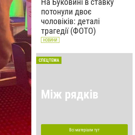
На Буковині в ставку
потонули двоє
чоловіків: деталі
трагедії (ФОТО)
НОВИНИ
СПЕЦТЕМА
Між рядків
Всі матеріали тут