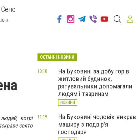
 Сенс
года
ОСТАННІ НОВИНИ
На Буковині за добу горів
13:10
житловий будинок,
ена
рятувальники допомагали
людям і тваринам
НОВИНИ
На Буковині чоловік викрав
11:19
людей, котрі
маширу з подвір'я
 яскраве свято
господаря