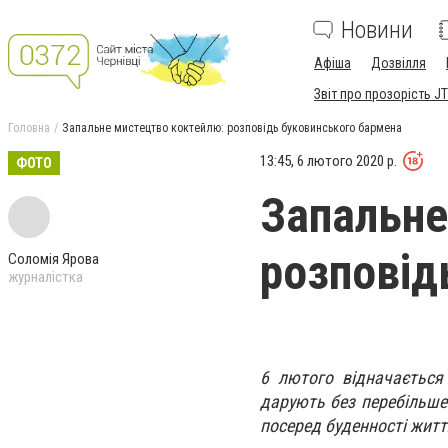
Новини
Афіша
Дозвілля
Звіт про прозорість JT
Головна
Запальне мистецтво коктейлю: розповідь буковинського бармена
13:45, 6 лютого 2020 р.
ФОТО
Запальне
розповід
Соломія Ярова
журналістка
6 лютого відначається
дарують без перебільшен
посеред буденності жит