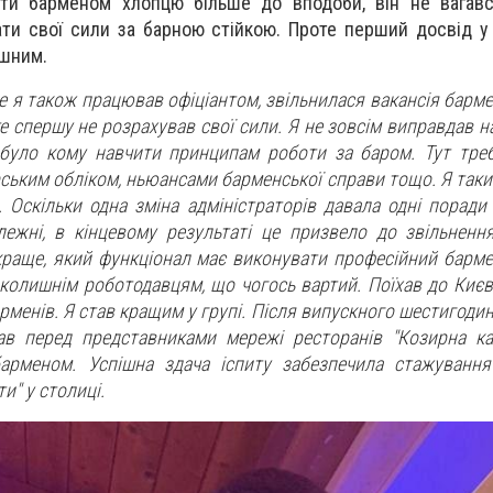
ти барменом хлопцю більше до вподоби, він не вагавс
ти свої сили за барною стійкою. Проте перший досвід у
ішним.
де я також працював офіціантом, звільнилася вакансія барме
е спершу не розрахував свої сили. Я не зовсім виправдав н
 було кому навчити принципам роботи за баром. Тут тре
рським обліком, ньюансами барменської справи тощо. Я так
. Оскільки одна зміна адміністраторів давала одні поради
лежні, в кінцевому результаті це призвело до звільненн
краще, який функціонал має виконувати професійний бармен
о, колишнім роботодавцям, що чогось вартий. Поїхав до Киє
арменів. Я став кращим у групі. Після випускного шестигоди
ав перед представниками мережі ресторанів "Козирна ка
арменом. Успішна здача іспиту забезпечила стажування
и" у столиці.