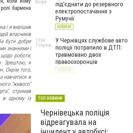
я, коли йому
Вчора
під'єднати до резервного
 ролі бармена
електропостачання з
Румунії
на і я вирішив
НОВИНИ
адій власників
У Чернівцях службове авто
ба бути добре
17:54
7 серпня
поліції потрапило в ДТП:
ими знаннями і
травмовано двох
 щодо роботи,
правоохоронців
я. Зрештою, я
. Окрім того,
НОВИНИ
ва навчатися в
Від ЦАХАЛ до захисту
нного "живого"
17:19
7 серпня
Донеччини: історія
рта", отримав
прикордонника Романа
 в одному із
ТОП НОВИНИ
Віхляєва з Буковини
Чернівецька поліція
НОВИНИ
відреагувала на
інцидент у автобусі: