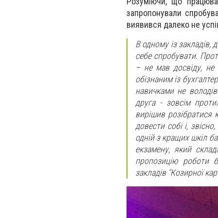
Розуміючи, що працюва
запропонували спробува
виявився далеко не усп
В одному із закладів, 
себе спробувати. Прот
– не мав досвіду, не
обізнаним із бухгалте
навичками не володів
друга - зовсім проти
вирішив розібратися 
довести собі і, звісн
одній з кращих шкіл б
екзамену, який склад
пропозицію роботи б
закладів "Козирної карт