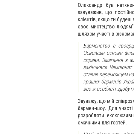
Олександр був натхнен
завуважив, що постійн
клієнтів, якщо ти будеш
своє мистецтво людям".
шляхом участі в різнома
Барменство є своєрі
Освоївши основи флей
справи. Змагання з фл
закінчився Чемпіонат 
ставав переможцем на о
кращих барменів Украї
все ж особисті здобутк
Зауважу, що мій співроз
бармен-шоу. Для участі
розробляти ексклюзивні
смачними для гостей.