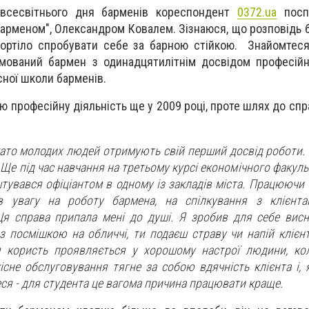
 всесвітнього дня барменів кореспондент
0372.ua
поспі
арменом", Олександром Ковалем. Зізнаюся, що розповідь б
кортіло спробувати себе за барною стійкою. Знайомтес
омований бармен з одинадцятилітнім досвідом професійно
сної школи барменів.
 професійну діяльність ще у 2009 році, проте шлях до спр
гато молодих людей отримують свій перший досвід роботи. 
 Ще під час навчання на третьому курсі економічного факуль
штувався офіціантом в одному із закладів міста. Працюючи
в увагу на роботу бармена, на спілкування з клієнта
Ця справа припала мені до душі. Я зробив для себе вис
 з посмішкою на обличчі, ти подаєш страву чи напій клієн
я користь проявляється у хорошому настрої людини, ко
кісне обслуговування тягне за собою вдячність клієнта і, 
теся - для студента це вагома причина працювати краще.