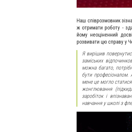
Наш співрозмовник зізна
ж отримати роботу - зд
йому
неоціненний досв
розвивати цю справу у Ч
Я вирішив повернутис
заміських відпочинко
можна багато, потріб
бути професіоналом. 
мене це могло статися
жонглювання (підкида
заробіток і впізнава
навчання у школі з фле