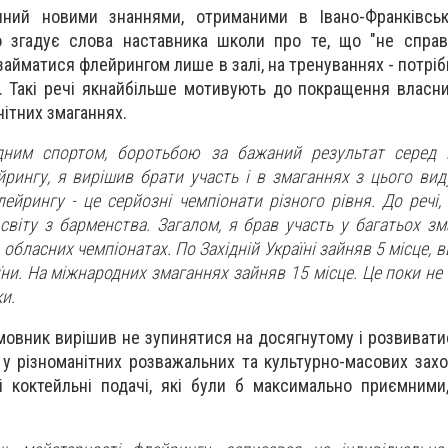
ний новими знаннями, отриманими в Івано-Франківськ
о згадує слова наставника школи про те, що "не спра
 займатися флейрингом лише в залі, на тренуваннях - потрі
 Такі речі якнайбільше мотивують до покращення власни
нітних змаганнях.
дним спортом, боротьбою за бажаний результат серед н
рингу, я вирішив брати участь і в змаганнях з цього вид
ейрингу - це серйозні чемпіонати різного рівня. До речі,
світу з барменства. Загалом, я брав участь у багатьох зм
бласних чемпіонатах. По Західній Україні зайняв 5 місце, в
ни. На міжнародних змаганнях зайняв 15 місце. Це поки не 
и.
мовник вирішив не зупинятися на досягнутому і розвивати
 у різноманітних розважальних та культурно-масових захо
 коктейльні подачі, які були б максимально приємними