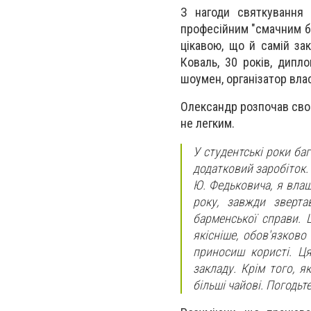
З нагоди святкування
професійним "смачним б
цікавою, що й самій за
Коваль, 30 років, дипл
шоумен, організатор вла
Олександр розпочав свою
не легким.
У студентські роки ба
додатковий заробіток.
Ю. Федьковича, я вла
року, завжди зверта
барменської справи. 
якісніше, обов'язково
приносиш користі. Ц
закладу. Крім того, я
більші чайові. Погодь