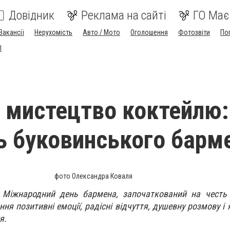
Довідник
Реклама на сайті
ГО Має
Вакансії
Нерухомість
Авто / Мото
Оголошення
Фотозвіти
По
I
 мистецтво коктейлю:
ь буковинського барм
фото Олександра Коваля
 Міжнародний день бармена, започаткований на честь 
ня позитивні емоції, радісні відчуття, душевну розмову і
тя.