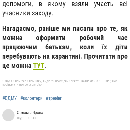
допомоги, в якому взяли участь всі
учасники заходу.
Нагадаємо, раніше ми писали про те, як
можна оформити робочий час
працюючим батькам, коли їх діти
перебувають на карантині. Прочитати про
це можна
ТУТ
.
Якщо ви помітили помилку, виділіть необхідний текст і натисніть Ctrl + Enter, щоб
повідомити про це редакцію
#БДМУ
#волонтери
#тренінг
Соломія Ярова
журналістка