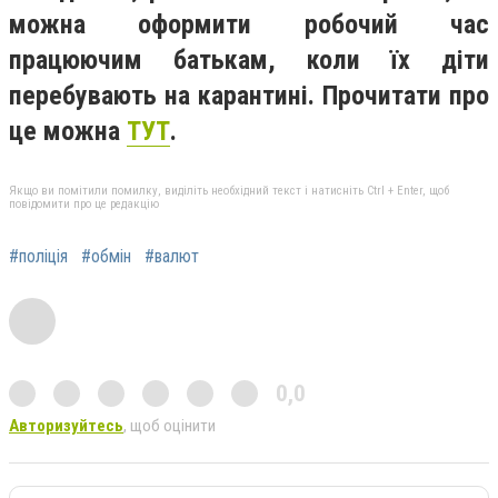
можна оформити робочий час
працюючим батькам, коли їх діти
перебувають на карантині. Прочитати про
це можна
ТУТ
.
Якщо ви помітили помилку, виділіть необхідний текст і натисніть Ctrl + Enter, щоб
повідомити про це редакцію
#поліція
#обмін
#валют
0,0
Авторизуйтесь
, щоб оцінити