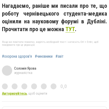
Нагадаємо, раніше ми писали про те, що
роботу чернівецького студента-медика
оцінили на науковому форумі в Дубліні.
Прочитати про це можна
ТУТ
.
Якщо ви помітили помилку, виділіть необхідний текст і натисніть Ctrl + Enter, щоб
повідомити про це редакцію
#охорона здоров'я
#чиновники
#звіт
Соломія Ярова
журналістка
0,0
Авторизуйтесь
, щоб оцінити