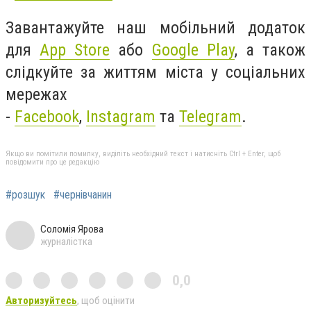
Завантажуйте наш мобільний додаток
для
App Store
або
Google Play
, а також
слідкуйте за життям міста у соціальних
мережах
-
Facebook
,
Instagram
та
Telegram
.
Якщо ви помітили помилку, виділіть необхідний текст і натисніть Ctrl + Enter, щоб
повідомити про це редакцію
#розшук
#чернівчанин
Соломія Ярова
журналістка
0,0
Авторизуйтесь
, щоб оцінити