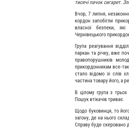
тисячі пачок сигарет. 
Вчор, 7 липня, незакон
кордон запобігли прико
власної безпеки, які
Чернівецького прикордон
Група реагування відді
паркан та річку, вже по
правопорушників молод
прикордонникам все-так
стало відомо зі слів х
частина товару його, а р
В цілому група з трьох 
Пошук втікачів триває.
Щодо буковинця, то йог
загону, де на нього скл
Справу буде скеровано 