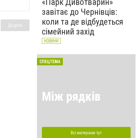
«Парк Дивотварин»
завітає до Чернівців:
коли та де відбудеться
Додати
сімейний захід
НОВИНИ
СПЕЦТЕМА
Між рядків
Всі матеріали тут