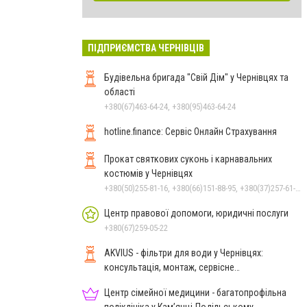
ПІДПРИЄМСТВА ЧЕРНІВЦІВ
Будівельна бригада "Свій Дім" у Чернівцях та
області
+380(67)463-64-24, +380(95)463-64-24
hotline.finance: Сервіс Онлайн Страхування
Прокат святкових суконь і карнавальних
костюмів у Чернівцях
+380(50)255-81-16, +380(66)151-88-95, +380(37)257-61-66
Центр правової допомоги, юридичні послуги
+380(67)259-05-22
AKVIUS - фільтри для води у Чернівцях:
консультація, монтаж, сервісне
обслуговування
Центр сімейної медицини - багатопрофільна
поліклініка у Кам’янці-Подільському