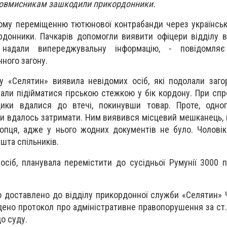
Зловмисникам зашкодили прикордонники.
ному переміщенню тютюнової контрабанди через українсь
рдонники. Пачкарів допомогли виявити офіцери відділу в
 надали випереджувальну інформацію, - повідомля
ного загону.
лу «Селятин» виявила невідомих осіб, які подолали заг
чали підійматися гірською стежкою у бік кордону. При спр
ики вдалися до втечі, покинувши товар. Проте, одног
и вдалось затримати. Ним виявився місцевий мешканець, 
лопця, адже у нього жодних документів не було. Чоловік
ешта спільників.
осіб, планувала перемістити до сусідньої Румунії 3000 п
о доставлено до відділу прикордонної служби «Селятин» 
адено протокол про адміністративне правопорушення за ст.
до суду.