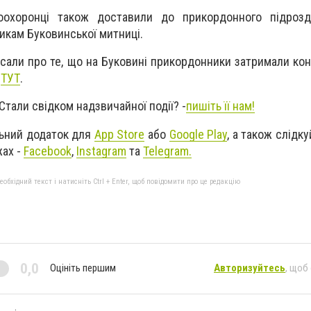
охоронці також доставили до прикордонного підрозді
никам Буковинської митниці.
сали про те, що на Буковині прикордонники затримали кон
а
ТУТ
.
Стали свідком надзвичайної події? -
пишіть її нам!
ьний додаток для
App Store
або
Google Play
, а також слідк
жах -
Facebook
,
Instagram
та
Telegram.
бхідний текст і натисніть Ctrl + Enter, щоб повідомити про це редакцію
0,0
Оцініть першим
Авторизуйтесь
, щоб