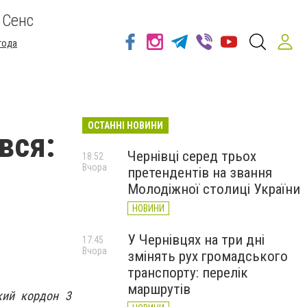
 Сенс
года
ОСТАННІ НОВИНИ
вся:
Чернівці серед трьох
18:52
Вчора
претендентів на звання
Молодіжної столиці України
НОВИНИ
У Чернівцях на три дні
17:45
Вчора
змінять рух громадського
транспорту: перелік
маршрутів
кий кордон 3