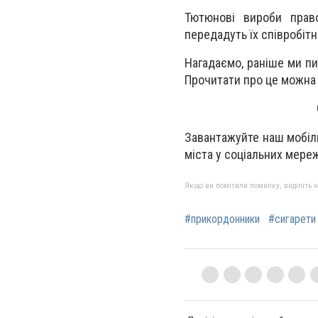
Тютюнові вироби право
передадуть їх співробіт
Нагадаємо, раніше ми пи
Прочитати про це можн
Завантажуйте наш мобіл
міста у соціальних мере
Якщо ви помітили помилку, виділіть нео
#прикордонники
#сигарети