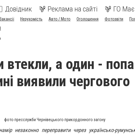
Довідник
Реклама на сайті
ГО Має
Вакансії
Нерухомість
Авто / Мото
Оголошення
Фотозвіти
По
I
я
 втекли, а один - попа
ині виявили чергового
фото пресслужби Чернівецького прикордонного загону
намір незаконно переправити через українсько-румунсь