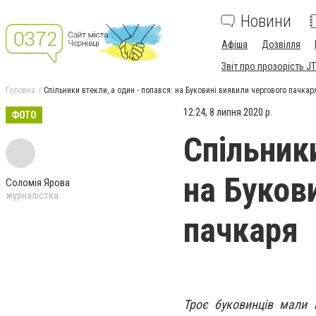
Новини
Афіша
Дозвілля
Звіт про прозорість JT
Головна
Спільники втекли, а один - попався: на Буковині виявили чергового пачкар
12:24, 8 липня 2020 р.
ФОТО
Спільники
на Буков
Соломія Ярова
журналістка
пачкаря
Троє буковинців мали 