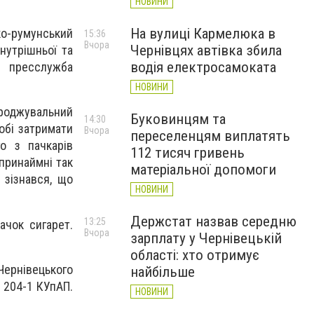
НОВИНИ
На вулиці Кармелюка в
ко-румунський
15:36
Вчора
Чернівцях автівка збила
нутрішньої та
водія електросамоката
є пресслужба
НОВИНИ
ороджувальний
Буковинцям та
14:30
обі затримати
Вчора
переселенцям виплатять
о з пачкарів
112 тисяч гривень
принаймні так
матеріальної допомоги
 зізнався, що
НОВИНИ
Держстат назвав середню
13:25
ачок сигарет.
Вчора
зарплату у Чернівецькій
області: хто отримує
Чернівецького
найбільше
 204-1 КУпАП.
НОВИНИ