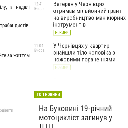
Ветеран у Чернівцях
12:41
лу, а надалі
Вчора
отримав мільйонний грант
на виробництво манікюрних
інструментів
трабандистів.
НОВИНИ
У Чернівцях у квартирі
11:04
Вчора
знайшли тіло чоловіка з
уйте за життям
ножовими пораненнями
НОВИНИ
Дністер стрімко міліє: у
10:31
Вчора
Хотині попереджають про
критичну ситуацію з водою
ТОП НОВИНИ
(ФОТО)
На Буковині 19-річний
НОВИНИ
 оцінити
мотоцикліст загинув у
ДТП