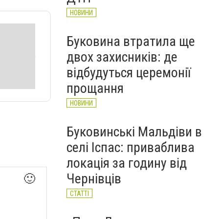
НОВИНИ
Буковина втратила ще
двох захисників: де
відбудуться церемонії
прощання
НОВИНИ
Буковинські Мальдіви в
селі Іспас: приваблива
локація за годину від
Чернівців
🙂
СТАТТІ