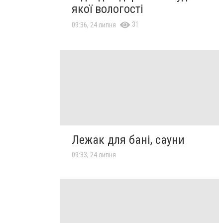
якої вологості
31
09:36, 24 липня
Лежак для бані, сауни
09:33, 24 липня