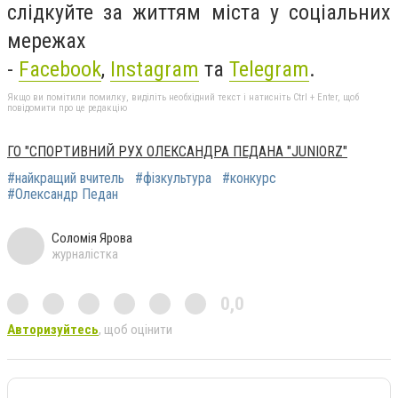
слідкуйте за життям міста у соціальних
мережах
-
Facebook
,
Instagram
та
Telegram
.
Якщо ви помітили помилку, виділіть необхідний текст і натисніть Ctrl + Enter, щоб
повідомити про це редакцію
ГО "СПОРТИВНИЙ РУХ ОЛЕКСАНДРА ПЕДАНА "JUNIORZ"
#найкращий вчитель
#фізкультура
#конкурс
#Олександр Педан
Соломія Ярова
журналістка
0,0
Авторизуйтесь
, щоб оцінити