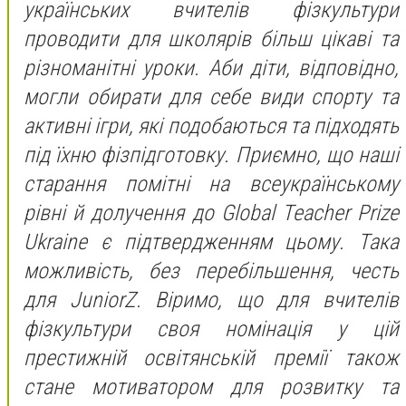
українських вчителів фізкультури
проводити для школярів більш цікаві та
різноманітні уроки. Аби діти, відповідно,
могли обирати для себе види спорту та
активні ігри, які подобаються та підходять
під їхню фізпідготовку. Приємно, що наші
старання помітні на всеукраїнському
рівні й долучення до Global Teacher Prize
Ukraine є підтвердженням цьому. Така
можливість, без перебільшення, честь
для JuniorZ. Віримо, що для вчителів
фізкультури своя номінація у цій
престижній освітянській премії також
стане мотиватором для розвитку та