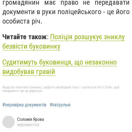
громадянин має право не передавати
документи в руки поліцейського - це його
особиста річ.
Читайте також
:
Поліція розшукує зниклу
безвісти буковинку
Судитимуть буковинця, що незаконно
видобував гравій
Якщо ви помітили помилку, виділіть необхідний текст і натисніть Ctrl + Enter, щоб
повідомити про це редакцію
#перевірка документів
#патрульні
Соломія Ярова
журналістка