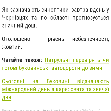
Як зазначають синоптики, завтра вдень у
Чернівцях та по області прогнозується
значний дощ.
Оголошено І рівень небезпечності,
жовтий.
Читайте також
:
Патрульні перевірять чи
готові буковинські автодороги до зими
Сьогодні на Буковині відзначають
міжнародний день лікаря: свята та звичаї
дня
Якщо ви помітили помилку, виділіть необхідний текст і натисніть Ctrl + Enter, щоб