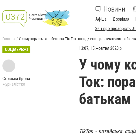
Новини
Афіша
Дозвілля
Звіт про прозорість JT
Головна
У чому користь та небезпека Тік-Ток: поради експертів вчителям та бать
13:07, 15 жовтня 2020 р.
СОЦМЕРЕЖІ
У чому к
Ток: пор
Соломія Ярова
журналістка
батькам
TikTok - китайська соц