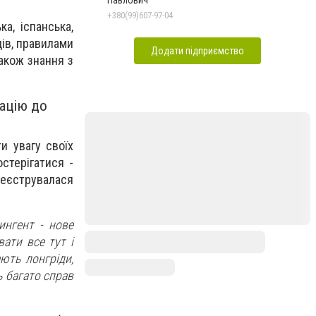
+380(99)607-97-04
а, іспанська,
ців, правилами
Додати підприємство
також знання з
ацію до
и увагу своїх
стерігатися -
реєструвалася
ингент - нове
ати все тут і
ають лонгріди,
 багато справ