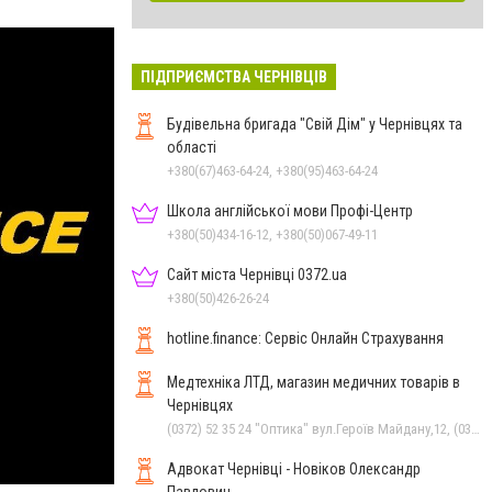
ПІДПРИЄМСТВА ЧЕРНІВЦІВ
Будівельна бригада "Свій Дім" у Чернівцях та
області
+380(67)463-64-24, +380(95)463-64-24
Школа англійської мови Профі-Центр
+380(50)434-16-12, +380(50)067-49-11
Сайт міста Чернівці 0372.ua
+380(50)426-26-24
hotline.finance: Сервіс Онлайн Страхування
Медтехніка ЛТД, магазин медичних товарів в
Чернівцях
(0372) 52 35 24 "Оптика" вул.Героїв Майдану,12, (0372) 52 01 48 "Оптика" вул. Головна,29, (0372) 52 54 50 "Медтехніка" вул.Головна,16, (050) 399 21 11 торговий зал по вул.Героїв Майдану, (0372) 55-56-16
Адвокат Чернівці - Новіков Олександр
Павлович