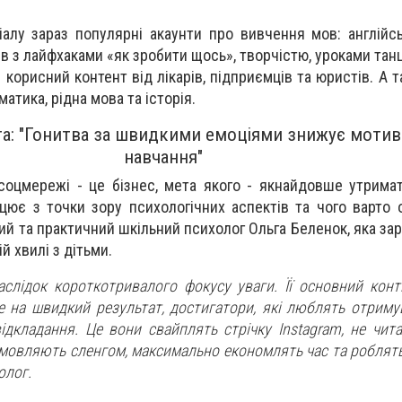
алу зараз популярні акаунти про вивчення мов: англійськ
ів з лайфхаками «як зробити щось», творчістю, уроками тан
 корисний контент від лікарів, підприємців та юристів. А 
атика, рідна мова та історія.
а: "Гонитва за швидкими емоціями знижує мотив
навчання"
соцмережі - це бізнес, мета якого - якнайдовше утримат
цює з точки зору психологічних аспектів та чого варто о
ий та практичний шкільний психолог Ольга Беленок,
яка за
ій хвилі з дітьми.
аслідок короткотривалого фокусу уваги. Її основний конт
е на швидкий результат, достигатори, які люблять отримув
відкладання. Це вони свайплять стрічку Instagram, не чит
мовляють сленгом, максимально економлять час та роблять
олог.