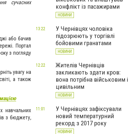
ння сучасних
конфлікт із пасажирами
НОВИНИ
У Чернівцях чоловіка
13:22
підозрюють у торгівлі
джі або бачив
бойовими гранатами
ережі. Портал
НОВИНИ
року з погляду
Жителів Чернівців
12:22
рніть увагу на
закликають здати кров:
віті, а також
вона потрібна військовим і
цивільним
НОВИНИ
рмацією
У Чернівцях зафіксували
11:01
их навчальних
новий температурний
рів з бюджету,
рекорд з 2017 року
НОВИНИ