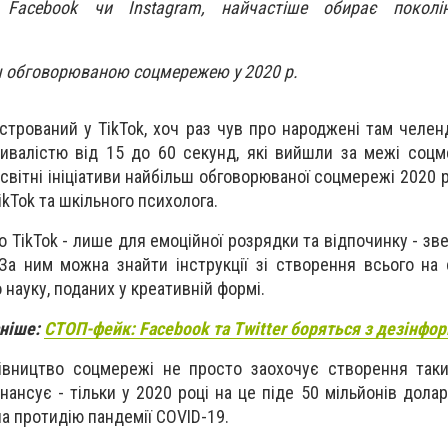
 Facebook чи Instagram, найчастіше обирає поколі
єстрований у TikTok, хоч раз чув про народжені там челен
тривалістю від 15 до 60 секунд, які вийшли за межі соцм
освітні ініціативи найбільш обговорюваної соцмережі 2020 
ikTok та шкільного психолога.
 TikTok - лише для емоційної розрядки та відпочинку - зве
За ним можна знайти інструкції зі створення всього на с
о науку, поданих у креативній формі.
аніше:
СТОП-фейк: Facebook та Twitter боряться з дезінфо
рівництво соцмережі не просто заохочує створення так
інансує - тільки у 2020 році на це піде 50 мільйонів дола
на протидію пандемії COVID-19.