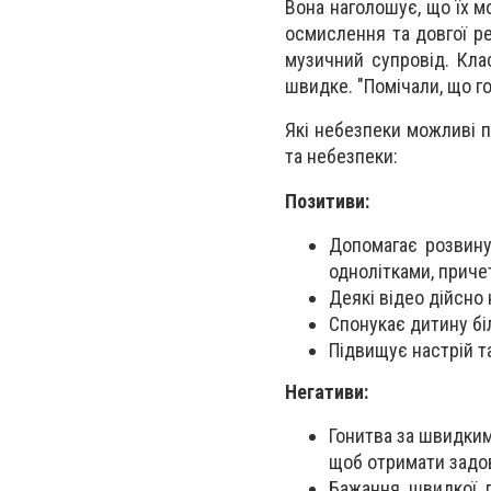
Вона наголошує, що їх м
осмислення та довгої реф
музичний супровід. Кла
швидке. "Помічали, що го
Які небезпеки можливі п
та небезпеки:
Позитиви:
Допомагає розвину
однолітками, приче
Деякі відео дійсно
Спонукає дитину бі
Підвищує настрій т
Негативи:
Гонитва за швидким
щоб отримати задов
Бажання швидкої 