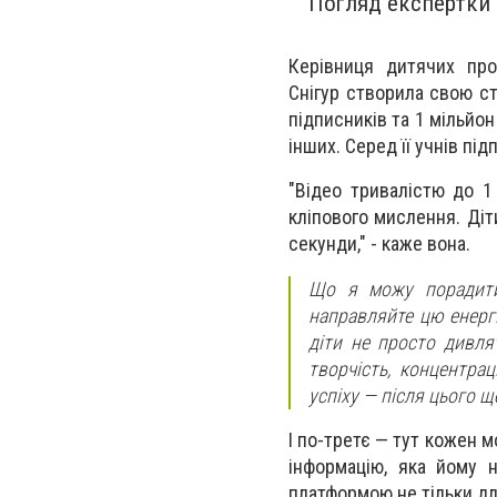
Погляд експертки з
Керівниця дитячих про
Снігур
створила свою сто
підписників та 1 мільйо
інших. Серед її учнів підп
"Відео тривалістю до 1
кліпового мислення. Діт
секунди," - каже вона.
Що я можу порадити 
направляйте цю енергі
діти не просто дивля
творчість, концентра
успіху — після цього щ
І по-третє — тут кожен 
інформацію, яка йому
платформою не тільки для