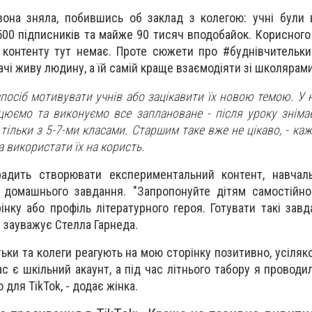
на зняла, побившись об заклад з колегою: учні були в 
2500 підписників та майже 90 тисяч вподобайок. Корисного
- контенту тут немає. Проте сюжети про #буднівчительк
ачі живу людину, а їй самій краще взаємодіяти зі школярами
посіб мотивувати учнів або зацікавити їх новою темою. У 
юємо та виконуємо все заплановане - після уроку зніма
 тільки з 5-7-ми класами. Старшим таке вже не цікаво, - ка
 використати їх на користь.
 радить створювати експериментальний контент, навчал
 домашнього завдання. "Запропонуйте дітям самостійно
інку або профіль літературного героя. Готувати такі завд
- зауважує Стелла Гарнеда.
тьки та колеги реагують на мою сторінку позитивно, усіля
ас є шкільний акаунт, а під час літнього табору я проводи
 для TikTok, - додає жінка.