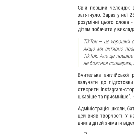
Свій перший челендж во
затягнуло. Зараз у неї 
розумінні цього слова 
дітям побачити у виклад
TikTok — це хороший с
якщо ми активно прац
TikTok. Але це працює
не боятися соцмереж, а
Вчителька англійської
залучати до підготовки
створити Instagram-стор
цікавіше та приємніше", 
Адміністрація школи, ба
цей вияв творчості. У н
вчила дітей знімати відео