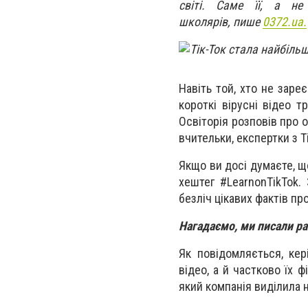
світі. Саме її, а не
школярів, пише
0372.ua.
Навіть той, хто не заре
короткі вірусні відео 
Освіторія розповів про 
вчительки, експертки з T
Якщо ви досі думаєте, що
хештег #LearnonTikTok. 
безліч цікавих фактів пр
Нагадаємо, ми писали р
Як повідомляється, ке
відео, а й частково їх ф
який компанія виділила 