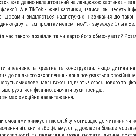
озок вже давно налаштований на ланцюжок: картинка - зад
лексії. А в TikTok - живі картинки, написи, які несуть ін
с! Дофамін виділяється надпотужно. І звикання до такої 
динка-друга там пролітає непомітно?", - зауважує Ольга Бе
ід час такого дозвілля та чи варто його обмежувати? Роз
ти впевненість, креатив та конструктив. Якщо дитина на 
тна до спільного захоплення - вона почувається спокійніше
 несуть смислове навантаження, вчать чогось нового та ціка
льше рухатися фізично, вивчати рухи трендів.
а знімає емоційне навантаження.
и емоціями знижує і так слабку мотивацію до читання чи н
олення від книги або фільму, слід докласти більше мораль
популярності та переглядів може змусити дитину повто