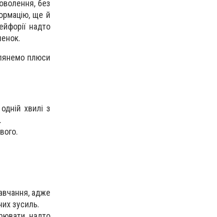
оволення, без
формацію, ще й
ейфорії надто
ленок.
глянемо плюси
одній хвилі з
.
вого.
авчання, адже
них зусиль.
рювати надто