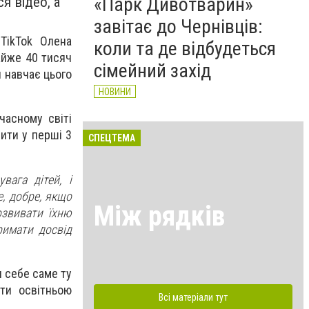
«Парк Дивотварин»
я відео, а
завітає до Чернівців:
в
TikTok Олена
коли та де відбудеться
йже 40 тисяч
сімейний захід
й навчає цього
НОВИНИ
часному світі
пити у перші 3
СПЕЦТЕМА
вага дітей, і
, добре, якщо
Між рядків
звивати їхню
римати досвід
я себе саме ту
ати освітньою
Всі матеріали тут