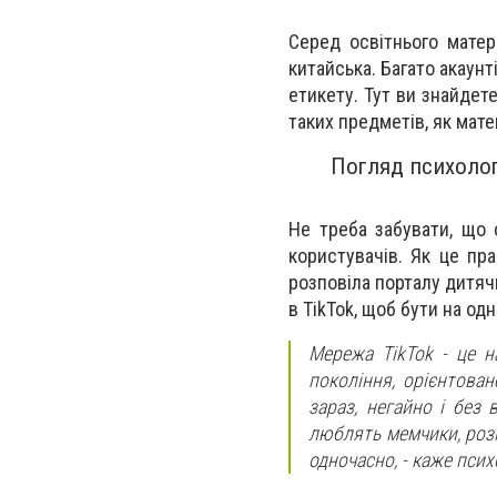
Серед освітнього матері
китайська. Багато акаунт
етикету. Тут ви знайдете
таких предметів, як матем
Погляд психолог
Не треба забувати, що 
користувачів. Як це пра
розповіла порталу
дитяч
в TikTok, щоб бути на одн
Мережа TikTok - це н
покоління, орієнтован
зараз, негайно і без 
люблять мемчики, роз
одночасно, - каже псих