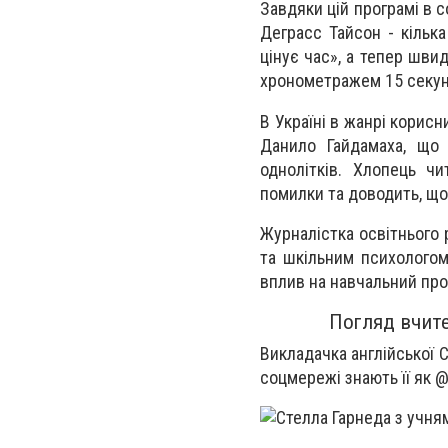
Завдяки цій програмі в 
Деграсс Тайсон -
кілька
цінує час»
, а тепер шви
хронометражем 15 секун
В Україні в жанрі корис
Данило Гайдамаха
, що 
однолітків. Хлопець чи
помилки та доводить, що 
Журналістка освітнього 
та шкільним психологом,
вплив на навчальний про
Погляд вчите
Викладачка англійської С
соцмережі знають її як @pa