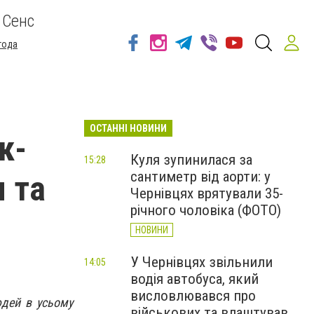
 Сенс
года
ОСТАННІ НОВИНИ
к-
Куля зупинилася за
15:28
сантиметр від аорти: у
м та
Чернівцях врятували 35-
річного чоловіка (ФОТО)
НОВИНИ
У Чернівцях звільнили
14:05
водія автобуса, який
висловлювався про
юдей в усьому
військових та влаштував