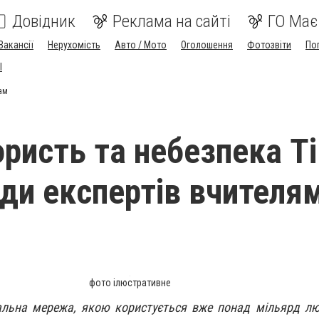
Довідник
Реклама на сайті
ГО Має
Вакансії
Нерухомість
Авто / Мото
Оголошення
Фотозвіти
По
I
кам
ористь та небезпека Ті
ади експертів вчителя
фото ілюстративне
іальна мережа, якою користується вже понад мільярд л