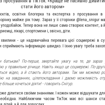
 просування в TikTok: «Краще не пасивно дивитис
стати його автором»
єктів, освітня блогерка та експертка з просування 
рінку майже рік тому. Зараз у її сторінки
@lena_snigur
ма
н уподобайок. Тепер вона не лише сама створює контент, а 
риємці, лікарі, спортсмени і, звісно, діти.
 хвилини - це надзвичайна перевага цієї соцмережі в су
и сприймають інформацію швидко. І їхню увагу треба захо
батькам? По-перше, звертайте увагу на те, де зараз у
ю у правильне річище. Навіть якщо це соцмережі. По-друге
ться відео, а й стають його авторами. Так ми можемо ро
цію на завданнях, цілепокладання і даємо можливість от
е більше хочеться діяти! - говорить Снігур.
може ділитися своїми знаннями. І кожен може відшукати дл
 необхідна. Найближчим часом ТікТок має всі шанси ст
 дітей, а й для дорослих.