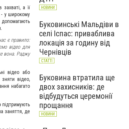
захваті, а її
НОВИНИ
 - у широкому
и допомагають
Буковинські Мальдіви в
.
селі Іспас: приваблива
нас є правило:
локація за годину від
ємо відео для
Чернівців
же вона. Раджу
СТАТТІ
ьні відео або
Буковина втратила ще
 зняти відео,
двох захисників: де
ання набагато
відбудуться церемонії
прощання
ко підтримують
ла заняття, де
НОВИНИ