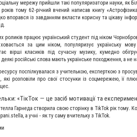
соціальну мережу прийшли такі популяризатори науки, як
Бі
 років тому 62-річний вчений написав книгу «
Астрофізика
дко впорався із завданням вкласти корисну та цікаву інфо
д.
них роликів працює український студент під ніком Чорнобро
ховається за цим ніком, популяризує українську мову
тає вірші класиків під сучасну музику, кумедно обігр
деякі російські слова мають українське походження, а не н
ресурсу поспілкувалася з учителькою, експерткою з просув
 які розповіли про свої стосунки із соцмережею, її плюс
цес.
льки: «ТікТок — це засіб мотивації та експеримен
телла Гарнеда створила свою сторінку в TikTok рік тому. Ко
ni.stella, а учні - як ту саму вчительку з TikTok.