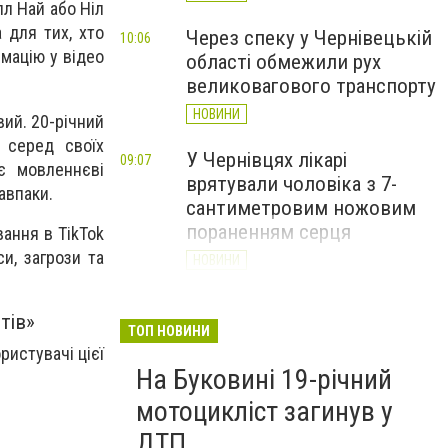
лл Най
або
Ніл
 для тих, хто
Через спеку у Чернівецькій
10:06
рмацію у відео
області обмежили рух
великовагового транспорту
НОВИНИ
вий. 20-річний
 серед своїх
У Чернівцях лікарі
09:07
ує мовленнєві
врятували чоловіка з 7-
авпаки.
сантиметровим ножовим
пораненням серця
ання в TikTok
и, загрози та
НОВИНИ
Чернівці серед трьох
18:52
тів»
Вчора
претендентів на звання
ТОП НОВИНИ
Молодіжної столиці України
ристувачі цієї
На Буковині 19-річний
НОВИНИ
мотоцикліст загинув у
ДТП