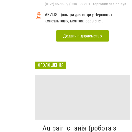
(0372) 55-56-16, (050) 399 21 11 торговий зал по вул.Героїв Майдану, (0372) 52 54 50 "Медтехніка" вул.Головна,16, (0372) 52 01 48 "Оптика" вул. Головна,29, (0372) 52 35 24 "Оптика" вул.Героїв Майдану,12
AKVIUS - фільтри для води у Чернівцях:
консультація, монтаж, сервісне
обслуговування
Додати підприємство
ОГОЛОШЕННЯ
Au pair Іспанія (робота з