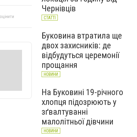
автобусі: водій вибачився
Чернівців
(ВІДЕО)
 оцінити
НОВИНИ
СТАТТІ
Буковина втратила ще
двох захисників: де
відбудуться церемонії
прощання
НОВИНИ
На Буковині 19-річного
хлопця підозрюють у
зґвалтуванні
малолітньої дівчини
НОВИНИ