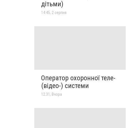
дітьми)
14:45, 2 серпня
Оператор охоронної теле-
(відео-) системи
12:31, Вчора