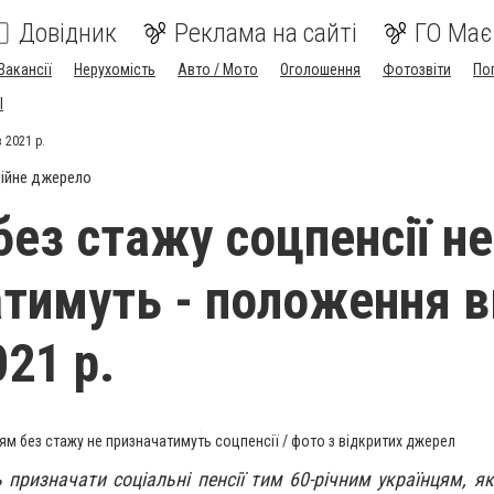
Довідник
Реклама на сайті
ГО Має
Вакансії
Нерухомість
Авто / Мото
Оголошення
Фотозвіти
По
I
 2021 р.
ійне джерело
без стажу соцпенсії не
тимуть - положення в
021 р.
ям без стажу не призначатимуть соцпенсії / фото з відкритих джерел
 призначати соціальні пенсії тим 60-річним українцям, як