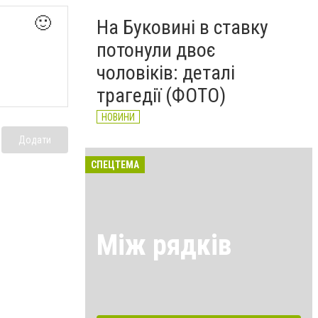
🙂
На Буковині в ставку
потонули двоє
чоловіків: деталі
трагедії (ФОТО)
НОВИНИ
Додати
СПЕЦТЕМА
Між рядків