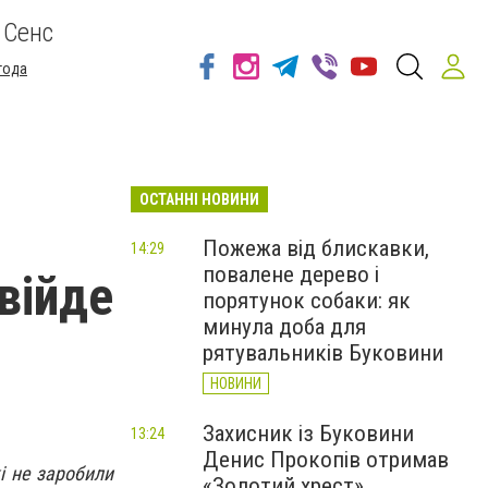
 Сенс
года
ОСТАННІ НОВИНИ
Пожежа від блискавки,
14:29
повалене дерево і
війде
порятунок собаки: як
минула доба для
рятувальників Буковини
НОВИНИ
Захисник із Буковини
13:24
Денис Прокопів отримав
і не заробили
«Золотий хрест»