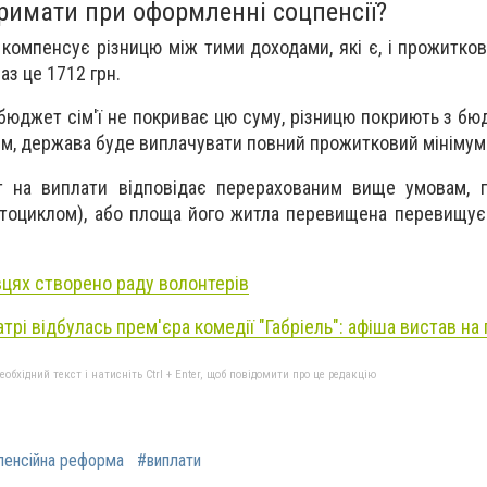
римати при оформленні соцпенсії?
ї компенсує різницю між тими доходами, які є, і прожитко
аз це 1712 грн.
о бюджет сім'ї не покриває цю суму, різницю покриють з б
сім, держава буде виплачувати повний прожитковий мінімум
 на виплати відповідає перерахованим вище умовам, п
тоциклом), або площа його житла перевищена перевищує 
вцях створено раду волонтерів
рі відбулась прем'єра комедії "Габріель": афіша вистав на
бхідний текст і натисніть Ctrl + Enter, щоб повідомити про це редакцію
пенсійна реформа
#виплати