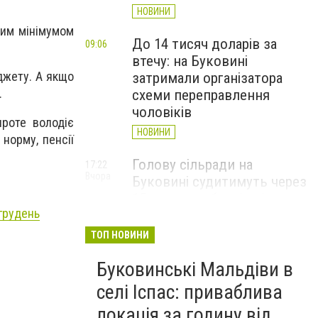
НОВИНИ
вим мінімумом
До 14 тисяч доларів за
09:06
втечу: на Буковині
юджету.
А якщо
затримали організатора
.
схеми переправлення
чоловіків
роте володіє
НОВИНИ
норму, пенсії
Голову сільради на
17:22
Вчора
Буковині судитимуть через
15 млн грн збитків під час
 грудень
будівництва укриття для
школярів
ТОП НОВИНИ
НОВИНИ
Буковинські Мальдіви в
Чернівецька поліція
16:00
селі Іспас: приваблива
Вчора
відреагувала на інцидент у
локація за годину від