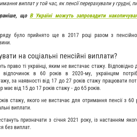
мання виплат у той час, як пенсії перерахували у грудні, 
 раніше, що
В Україні можуть запровадити накопичувал
уряду було прийнято ще в 2017 році разом з пенсійн
вини.
вати на соціальні пенсійні виплати?
ть право ті українці, яким не вистачає стажу.
Відповідно 
 відпочинок в 60 років в 2020-му, українцям потрі
жу, за наявності від 17 до 27 років стажу працювати потр
 має від 15 до 17 років стажу - до 65 років.
оків стажу, якого не вистачає для отримання пенсії з 60 р
льні виплати.
стануть призначати з січня 2021 року, із настанням якого
я без виплат.