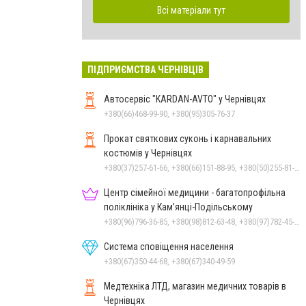
Всі матеріали тут
ПІДПРИЄМСТВА ЧЕРНІВЦІВ
Автосервіс "KARDAN-AVTO" у Чернівцях
+380(66)468-99-90, +380(95)305-76-37
Прокат святкових суконь і карнавальних
костюмів у Чернівцях
+380(37)257-61-66, +380(66)151-88-95, +380(50)255-81-16
Центр сімейної медицини - багатопрофільна
поліклініка у Кам’янці-Подільському
+380(96)796-36-85, +380(98)812-63-48, +380(97)782-45-70
Система сповіщення населення
+380(67)350-44-68, +380(67)340-49-59
Медтехніка ЛТД, магазин медичних товарів в
Чернівцях