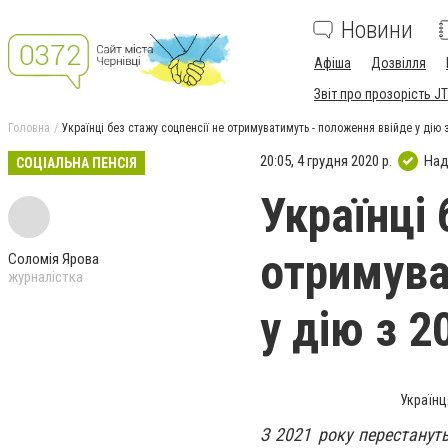
Новини
Афіша
Дозвілля
Звіт про прозорість JT
Головна
Українці без стажу соцпенсії не отримуватимуть - положення ввійде у дію з
20:05, 4 грудня 2020 р.
Над
СОЦІАЛЬНА ПЕНСІЯ
Українці 
отримува
Соломія Ярова
журналістка
у дію з 2
Українц
З 2021 року перестануть