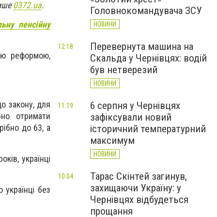
пише
0372.ua
.
Головнокомандувача ЗСУ
ьну пенсійну
НОВИНИ
Перевернута машина на
12:18
ою реформою,
Скальда у Чернівцях: водій
був нетверезий
НОВИНИ
до закону, для
6 серпня у Чернівцях
11:19
бно отримати
зафіксували новий
ібно до 63, а
історичний температурний
максимум
НОВИНИ
оків, українці
Тарас Скінтей загинув,
10:04
захищаючи Україну: у
 українці без
Чернівцях відбудеться
прощання