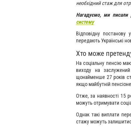
необхідний стаж для отри
Нагадуємо, ми писали
систему
Відповідну постанову 
передають Українські но
Хто може претенду
На соціальну пенсію маю
виходу на заслужений
щонайменше 27 років ста
якщо майбутній пенсіонер
Отже, за наявності 15 р
можуть отримувати соціа
Однак такі виплати пере
стажу можуть залишитис