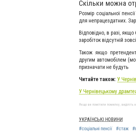
Скільки можна от
Розмір соціальної пенсі
для непрацездатних.
Зар
Відповідно, в разі, якщ
заробіток відсутній зов
Також якщо претендент
другим автомобілем (мо
призначати не будуть
Читайте також
:
У Черні
У Чернівецькому драмтеат
Якщо ви помітили помилку, виділіть нео
УКРАЇНСЬКІ НОВИНИ
#соціальні пенсії
#стаж
#