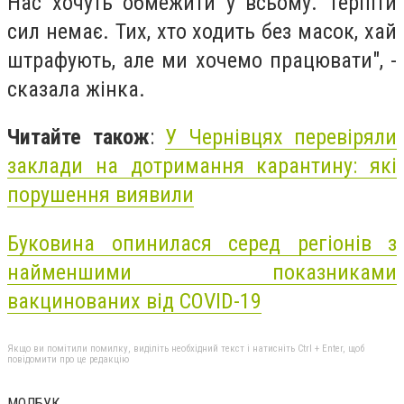
Нас хочуть обмежити у всьому. Терпіти
сил немає. Тих, хто ходить без масок, хай
штрафують, але ми хочемо працювати", -
сказала жінка.
Читайте також
:
У Чернівцях перевіряли
заклади на дотримання карантину: які
порушення виявили
Буковина опинилася серед регіонів з
найменшими показниками
вакцинованих від COVID-19
Якщо ви помітили помилку, виділіть необхідний текст і натисніть Ctrl + Enter, щоб
повідомити про це редакцію
МОЛБУК