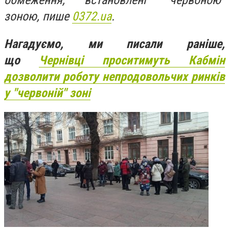
обмеження, встановлені "червоною"
зоною, пише
0372.ua
.
Нагадуємо, ми писали раніше,
що
Чернівці проситимуть Кабмін
дозволити роботу непродовольчих ринків
у "червоній" зоні