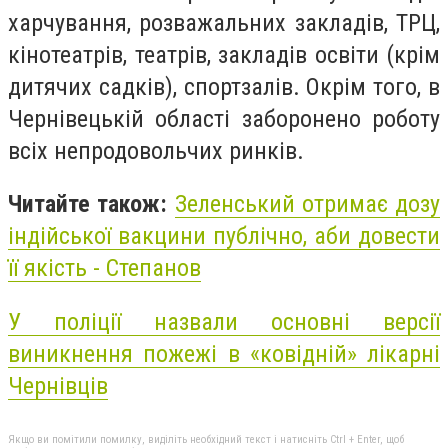
харчування, розважальних закладів, ТРЦ,
кінотеатрів, театрів, закладів освіти (крім
дитячих садків), спортзалів. Окрім того, в
Чернівецькій області заборонено роботу
всіх непродовольчих ринків.
Читайте також:
Зеленський отримає дозу
індійської вакцини публічно, аби довести
її якість - Степанов
У поліції назвали основні версії
виникнення пожежі в «ковідній» лікарні
Чернівців
Якщо ви помітили помилку, виділіть необхідний текст і натисніть Ctrl + Enter, щоб