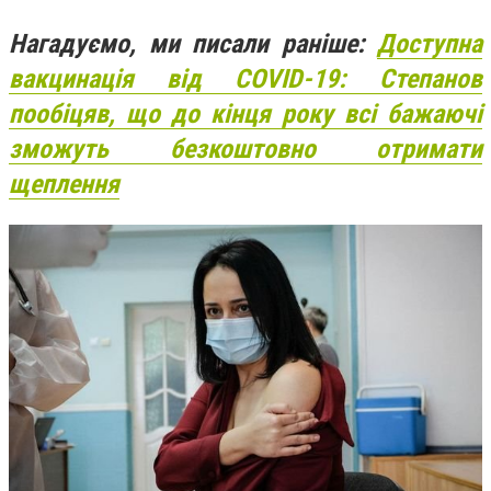
Нагадуємо, ми писали раніше:
Доступна
вакцинація від COVID-19: Степанов
пообіцяв, що до кінця року всі бажаючі
зможуть безкоштовно отримати
щеплення