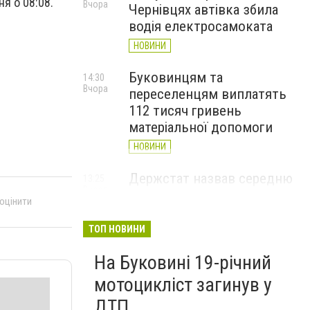
я о 08:08.
Вчора
Чернівцях автівка збила
водія електросамоката
НОВИНИ
Буковинцям та
14:30
Вчора
переселенцям виплатять
112 тисяч гривень
матеріальної допомоги
НОВИНИ
Держстат назвав середню
13:25
Вчора
зарплату у Чернівецькій
 оцінити
області: хто отримує
найбільше
ТОП НОВИНИ
НОВИНИ
На Буковині 19-річний
мотоцикліст загинув у
ДТП