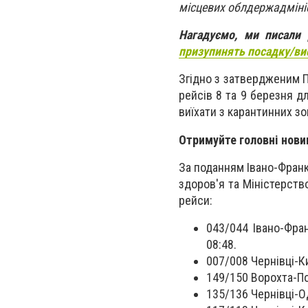
місцевих облдержадміні
Нагадуємо, ми писали
призупинять посадку/ви
Згідно з затвердженим 
рейсів 8 та 9 березня 
виїхати з карантинних з
Отримуйте головні нови
За поданням Івано-Франк
здоров'я та Міністерст
рейси:
043/044 Івано-Фра
08:48.
007/008 Чернівці-Ки
149/150 Ворохта-По
135/136 Чернівці-Од