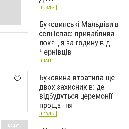
НОВИНИ
Буковинські Мальдіви в
селі Іспас: приваблива
локація за годину від
Чернівців
СТАТТІ
Буковина втратила ще
🙂
двох захисників: де
відбудуться церемонії
прощання
НОВИНИ
Додати