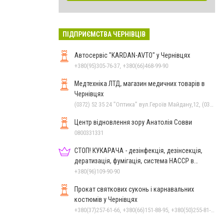
ПІДПРИЄМСТВА ЧЕРНІВЦІВ
Автосервіс "KARDAN-AVTO" у Чернівцях
+380(95)305-76-37, +380(66)468-99-90
Медтехніка ЛТД, магазин медичних товарів в
Чернівцях
(0372) 52 35 24 "Оптика" вул.Героїв Майдану,12, (0372) 52 01 48 "Оптика" вул. Головна,29, (0372) 52 54 50 "Медтехніка" вул.Головна,16, (050) 399 21 11 торговий зал по вул.Героїв Майдану, (0372) 55-56-16
Центр відновлення зору Анатолія Совви
0800331331
СТОП! КУКАРАЧА - дезінфекція, дезінсекція,
дератизація, фумігація, система HACCP в
Чернівцях
+380(96)109-90-90
Прокат святкових суконь і карнавальних
костюмів у Чернівцях
+380(37)257-61-66, +380(66)151-88-95, +380(50)255-81-16