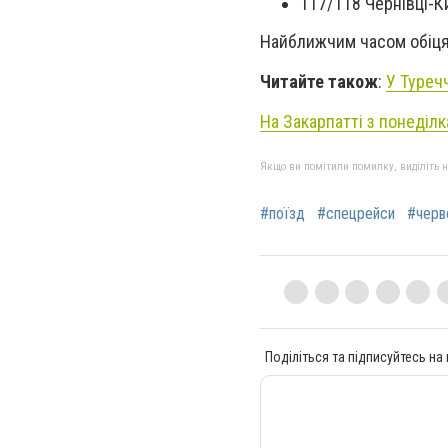
117/118 Чернівці-К
Найближчим часом обіцяю
Читайте також
:
У Туреч
На Закарпатті з понеділ
Якщо ви помітили помилку, виділіть нео
#поїзд
#спецрейси
#черв
Поділіться та підписуйтесь на