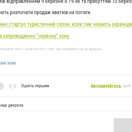
иїв відправленням 9 березня о 19:46 та прибуттям 10 березн
ть розпочати продаж квитків на потяги.
чині стартує туристичний сезон: коли там чекають українців
ка запроваджено "червону" зону
бхідний текст і натисніть Ctrl + Enter, щоб повідомити про це редакцію
она зона
0,0
Оцініть першим
Авторизуйтесь
, щоб
 наші джерела