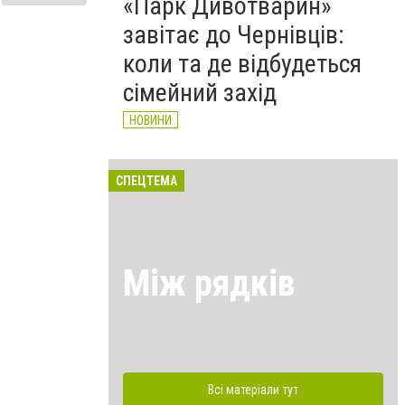
«Парк Дивотварин»
завітає до Чернівців:
коли та де відбудеться
сімейний захід
НОВИНИ
СПЕЦТЕМА
Між рядків
Всі матеріали тут