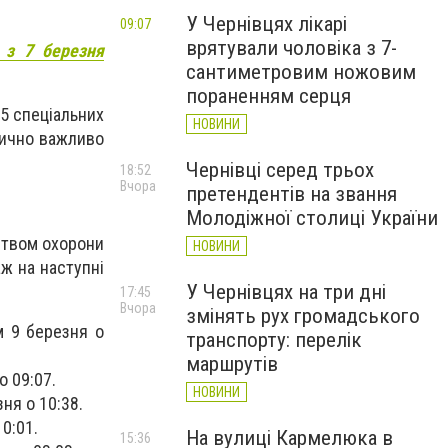
У Чернівцях лікарі
09:07
врятували чоловіка з 7-
 з 7 березня
сантиметровим ножовим
пораненням серця
5 спеціальних
НОВИНИ
тично важливо
Чернівці серед трьох
18:52
Вчора
претендентів на звання
Молодіжної столиці України
рством охорони
НОВИНИ
ж на наступні
У Чернівцях на три дні
17:45
Вчора
змінять рух громадського
м 9 березня о
транспорту: перелік
маршрутів
о 09:07.
НОВИНИ
ня о 10:38.
0:01.
На вулиці Кармелюка в
15:36