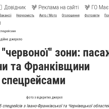
Довідник
Реклама на сайті
ГО Має
Вакансії
Нерухомість
Авто / Мото
Оголошення
Фотозвіти
По
I
 спецрейсами
дійне джерело
 "червоної" зони: паса
ни та Франківщини
 спецрейсами
фото з відкритих джерел
5 спецрейсів з Івано-Франківської та Чернівецької област