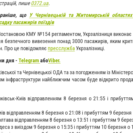
страцій, пише
0372.ua
.
 раніше, що
У Чернівецькій та Житомирській областях
садку пасажирів поїздів
Постановою КМУ №154 регламентом, Укрзалізниця виконає 
для безпечного вивезення понад 3000 пасажирів, яким кри
он. Про це повідомляє
пресслужба
Укрзалізниці.
ни дня -
Telegram
або
Viber.
івської та Чернівецької ОДА та за погодженням із Міністе
вом інфраструктури найближчим часом буде відкрито прода
нківськ-Київ відправленням 8 березня о 21:55 і прибуття
їв відправленням 8 березня о 21:08 і прибуттям 9 березня 
лтава відправленням 8 березня о 13:51 і прибуттям 9 берез
еса з виїздом 9 березня о 15:35 і прибуттям 10 березня о 1