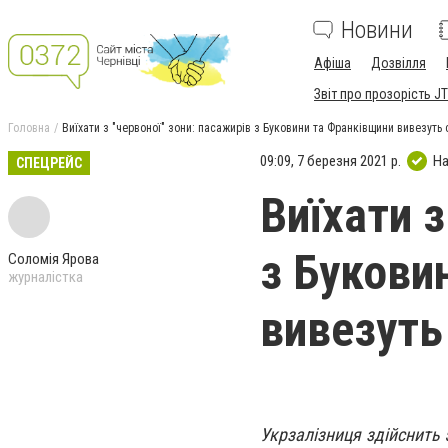
Новини
Афіша
Дозвілля
Звіт про прозорість JT
Головна
Виїхати з "червоної" зони: пасажирів з Буковини та Франківщини вивезуть
09:09, 7 березня 2021 р.
На
СПЕЦРЕЙС
Виїхати з
з Букови
Соломія Ярова
журналістка
вивезуть
Укрзалізниця здійснить 