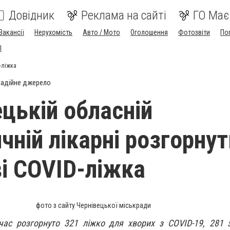
Довідник
Реклама на сайті
ГО Має
Вакансії
Нерухомість
Авто / Мото
Оголошення
Фотозвіти
По
I
-ліжка
адійне джерело
ецькій обласній
чній лікарні розгорнут
і COVID-ліжка
фото з сайту Чернівецької міськради
час розгорнуто 321 ліжко для хворих з COVID-19, 281 