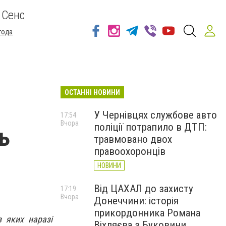
 Сенс
года
ОСТАННІ НОВИНИ
У Чернівцях службове авто
17:54
Вчора
поліції потрапило в ДТП:
ь
травмовано двох
правоохоронців
НОВИНИ
Від ЦАХАЛ до захисту
17:19
Вчора
Донеччини: історія
прикордонника Романа
з яких наразі
Віхляєва з Буковини