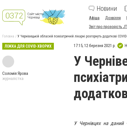
Новини
Афіша
Дозвілля
Звіт про прозорість JT
Головна
У Чернівецькій обласній психіатричній лікарні розгорнуть додаткові COVID
17:15, 12 березня 2021 р.
Н
ЛІЖКА ДЛЯ COVID-ХВОРИХ
У Чернів
психіатри
Соломія Ярова
журналістка
додатков
У Чернівцях на даний 