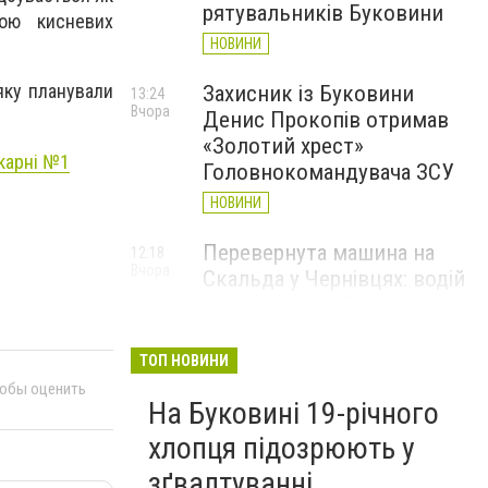
рятувальників Буковини
гою кисневих
НОВИНИ
яку планували
Захисник із Буковини
13:24
Вчора
Денис Прокопів отримав
«Золотий хрест»
ікарні №1
Головнокомандувача ЗСУ
НОВИНИ
Перевернута машина на
12:18
Вчора
Скальда у Чернівцях: водій
був нетверезий
НОВИНИ
ТОП НОВИНИ
6 серпня у Чернівцях
11:19
тобы оценить
Вчора
На Буковині 19-річного
зафіксували новий
історичний температурний
хлопця підозрюють у
максимум
зґвалтуванні