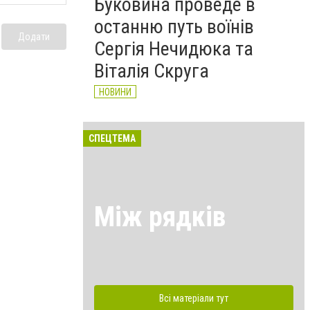
Буковина проведе в
останню путь воїнів
Додати
Сергія Нечидюка та
Віталія Скруга
НОВИНИ
СПЕЦТЕМА
Між рядків
Всі матеріали тут