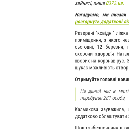
зайняті, пише
0372.ua.
Нагадуємо, ми писали
розгорнуть додаткові л
Резервні "ковідні" ліжк
приміщення, з якого не
сьогодні, 12 березня,
охорони здоров’я Натал
хворих на коронавірус. 
шукає можливість створ
Отримуйте головні нови
На даний час в місті
перебуває 281 особа, -
Калмикова зауважила, 
додатково облаштувати 25
Щодо забезпечення лікар