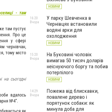
НОВИНИ
селиці - там
У парку Шевченка в
16:20
Вчора
Чернівцях встановили
дже там пустує
водяні арки для
лення. Про це
охолодження
ення у сфері
НОВИНИ
ям чернівчан,
я, тому місто
На Буковині чоловік
15:20
Вчора
вимагав 50 тисяч доларів
неіснуючого боргу та побив
потерпілого
і на сьогодні
НОВИНИ
Пожежа від блискавки,
14:29
роби вдалось
Вчора
повалене дерево і
карня №4".
порятунок собаки: як
минула доба для
дбувається як