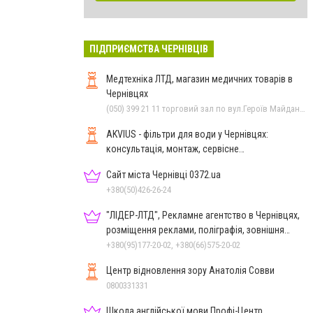
ПІДПРИЄМСТВА ЧЕРНІВЦІВ
Медтехніка ЛТД, магазин медичних товарів в
Чернівцях
(050) 399 21 11 торговий зал по вул.Героїв Майдану, (0372) 52 35 24 "Оптика" вул.Героїв Майдану,12, (0372) 52 01 48 "Оптика" вул. Головна,29, (0372) 52 54 50 "Медтехніка" вул.Головна,16, (0372) 55-56-16
AKVIUS - фільтри для води у Чернівцях:
консультація, монтаж, сервісне
обслуговування
Сайт міста Чернівці 0372.ua
+380(50)426-26-24
"ЛІДЕР-ЛТД", Рекламне агентство в Чернівцях,
розміщення реклами, поліграфія, зовнішня
реклама
+380(95)177-20-02, +380(66)575-20-02
Центр відновлення зору Анатолія Совви
0800331331
Школа англійської мови Профі-Центр