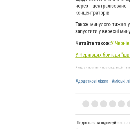
через централізоване
концентраторів.
Також минулого тижня у
запустити у вересні мину
Читайте також
:
У Чернів
У Чернівцях бригади "шв
Якщо ви помітили помилку, виділіть нео
#додаткові ліжка
#міські лі
Поділіться та підписуйтесь на