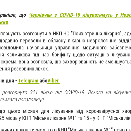
 раніше, що
Чернівчан з COVID-19 лікуватимуть у Ново
іжка
а планують розгорнути в НКП ЧО "Психіатрична лікарня", а
щодавно перевели в обласну лікарню неврологічне відді
 повідомила начальниця управління медичного забезпеч
ія Калмикова під час брифінгу щодо ситуації з лікуванн
Зокрема, вона розповіла, що захворюваність не зменшуєтьс
ення резервних ліжок.
ни дня -
Telegram
або
Viber.
 розгорнуто 321 ліжко під COVID-19. Всього на лікуванн
 сказала посадовиця.
що цього місяця для лікування від коронавірусної хво
 місць у КНП "Міська лікарня №1" та 15 - у КНП "Міська лі
няних ліжок киснем, то в КНП "Міська лікарня №1" воно ві