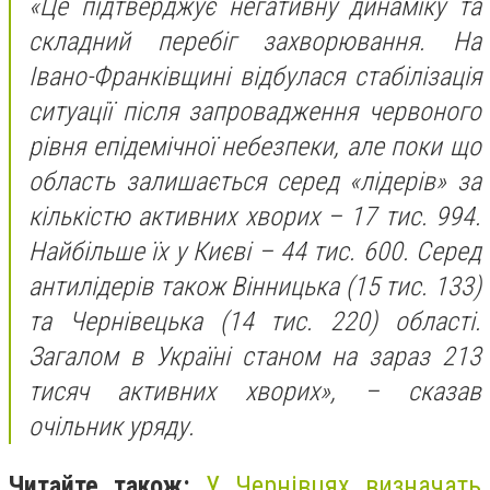
«Це підтверджує негативну динаміку та
складний перебіг захворювання. На
Івано-Франківщині відбулася стабілізація
ситуації після запровадження червоного
рівня епідемічної небезпеки, але поки що
область залишається серед «лідерів» за
кількістю активних хворих – 17 тис. 994.
Найбільше їх у Києві – 44 тис. 600. Серед
антилідерів також Вінницька (15 тис. 133)
та Чернівецька (14 тис. 220) області.
Загалом в Україні станом на зараз 213
тисяч активних хворих», – сказав
очільник уряду.
Читайте також:
У Чернівцях визначать