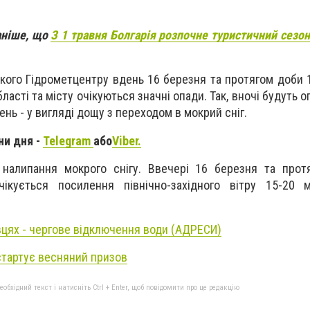
аніше, що
З 1 травня Болгарія розпочне туристичний сезон
ького Гідрометцентру вдень 16 березня та протягом доби 
бласті та місту очікуються значні опади. Так, вночі будуть о
день - у вигляді дощу з переходом в мокрий сніг.
ни дня -
Telegram
або
Viber.
 налипання мокрого снігу. Ввечері 16 березня та прот
ікується посилення північно-західного вітру 15-20 м
вцях - чергове відключення води (АДРЕСИ)
стартує весняний призов
бхідний текст і натисніть Ctrl + Enter, щоб повідомити про це редакцію