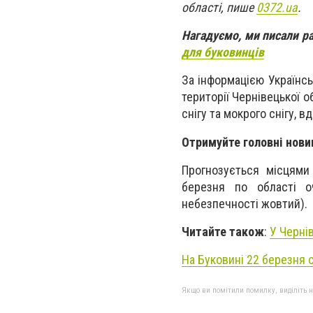
області, пише
0372.ua
.
Нагадуємо, ми писали р
для буковинців
За інформацією Українс
території Чернівецької о
снігу та мокрого снігу, в
Отримуйте головні нови
Прогнозується місцями
березня по області оч
небезпечності жовтий).
Читайте також
:
У Черні
На Буковині 22 березня 
Якщо ви помітили помилку, виділіть нео