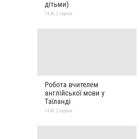
дітьми)
14:45, 2 серпня
Робота вчителем
англійської мови у
Таїланді
14:45, 2 серпня