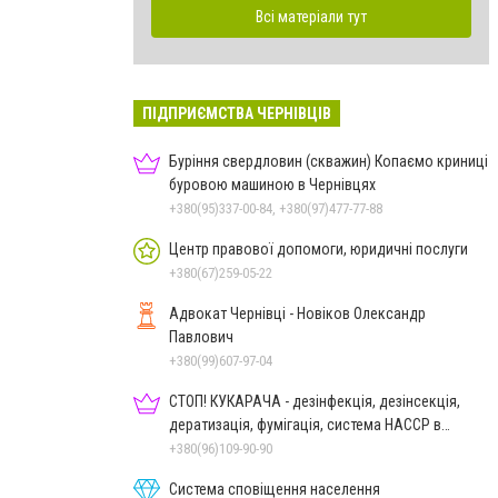
Всі матеріали тут
ПІДПРИЄМСТВА ЧЕРНІВЦІВ
Буріння свердловин (скважин) Копаємо криниці
буровою машиною в Чернівцях
+380(95)337-00-84, +380(97)477-77-88
Центр правової допомоги, юридичні послуги
+380(67)259-05-22
Адвокат Чернівці - Новіков Олександр
Павлович
+380(99)607-97-04
СТОП! КУКАРАЧА - дезінфекція, дезінсекція,
дератизація, фумігація, система HACCP в
Чернівцях
+380(96)109-90-90
Система сповіщення населення