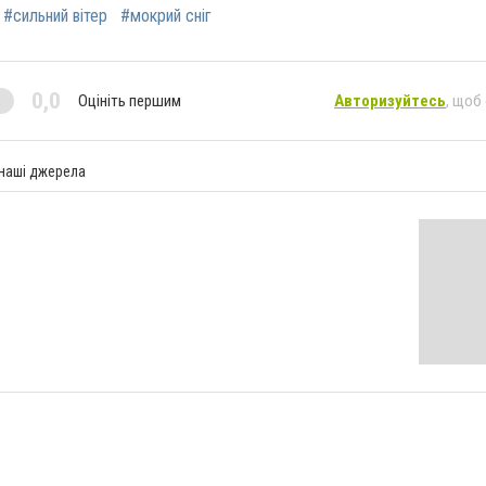
#сильний вітер
#мокрий сніг
0,0
Оцініть першим
Авторизуйтесь
, щоб
 наші джерела