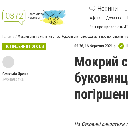
Новини
Афіша
Дозвілля
Звіт про прозорість JT
Головна
Мокрий сніг та сильний вітер: буковинців попереджають про погіршення п
09:36, 16 березня 2021 р.
Н
ПОГІРШЕННЯ ПОГОДИ
Мокрий сн
буковинц
Соломія Ярова
журналістка
погіршен
На Буковині синоптики п