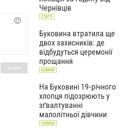
Чернівців
СТАТТІ
🙂
Буковина втратила ще
двох захисників: де
відбудуться церемонії
прощання
Додати
НОВИНИ
На Буковині 19-річного
хлопця підозрюють у
зґвалтуванні
малолітньої дівчини
НОВИНИ