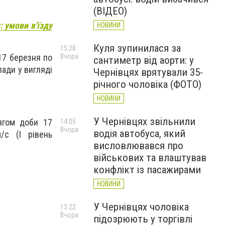
(ВІДЕО)
: умови в'їзду
НОВИНИ
Куля зупинилася за
15:28
Вчора
17 березня по
сантиметр від аорти: у
пади у вигляді
Чернівцях врятували 35-
річного чоловіка (ФОТО)
НОВИНИ
У Чернівцях звільнили
ягом доби 17
14:05
Вчора
водія автобуса, який
/с (І рівень
висловлювався про
військових та влаштував
конфлікт із пасажирами
НОВИНИ
У Чернівцях чоловіка
13:22
Вчора
підозрюють у торгівлі