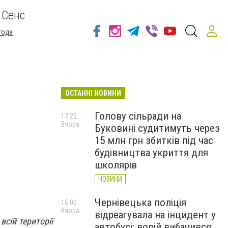
 Сенс
года
ОСТАННІ НОВИНИ
Голову сільради на
17:22
Вчора
Буковині судитимуть через
15 млн грн збитків під час
будівництва укриття для
школярів
НОВИНИ
Чернівецька поліція
16:00
Вчора
відреагувала на інцидент у
сій території
автобусі: водій вибачився