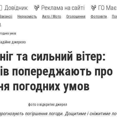
Довідник
Реклама на сайті
ГО Має
Вакансії
Нерухомість
Авто / Мото
Оголошення
Фотозвіти
По
I
огодних умов
адійне джерело
іг та сильний вітер:
ів попереджають про
ня погодних умов
фото з відкритих джерел
рогнозують погіршення погоди. Дощитиме і сніжитиме по в