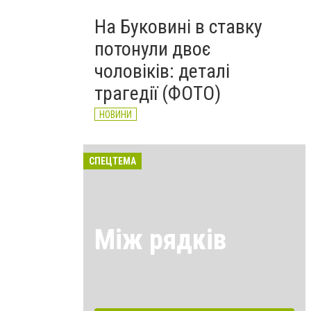
На Буковині в ставку
потонули двоє
чоловіків: деталі
трагедії (ФОТО)
НОВИНИ
СПЕЦТЕМА
Між рядків