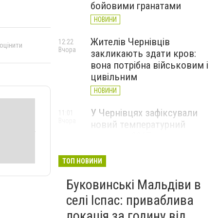
бойовими гранатами
НОВИНИ
Жителів Чернівців
12:22
 оцінити
Вчора
закликають здати кров:
вона потрібна військовим і
цивільним
НОВИНИ
У Чернівцях зафіксували
11:01
Вчора
новий температурний
рекорд з 2017 року
НОВИНИ
ТОП НОВИНИ
Через спеку у Чернівецькій
10:06
Вчора
Буковинські Мальдіви в
області обмежили рух
великовагового транспорту
селі Іспас: приваблива
НОВИНИ
локація за годину від