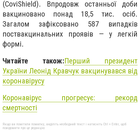
(CoviShield). Впродовж останньої доби
вакциновано понад 18,5 тис. осіб.
Загалом зафіксовано 587 випадків
поствакцинальних проявів — у легкій
формі.
Читайте також:
Перший президент
України Леонід Кравчук вакцинувався від
коронавірусу
Коронавірус прогресує: рекорд
смертності
Якщо ви помітили помилку, виділіть необхідний текст і натисніть Ctrl + Enter, щоб
повідомити про це редакцію