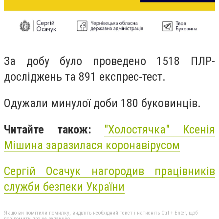
За добу було проведено 1518 ПЛР-
досліджень та 891 експрес-тест.
Одужали минулої доби 180 буковинців.
Читайте також:
"Холостячка" Ксенія
Мішина заразилася коронавірусом
Сергій Осачук нагородив працівників
служби безпеки України
Якщо ви помітили помилку, виділіть необхідний текст і натисніть Ctrl + Enter, щоб
повідомити про це редакцію