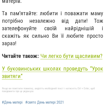
матерів.
Та пам'ятайте: любити і поважати маму
потрібно незалежно від дати! Тож
зателефонуйте своїй найріднішій і
скажіть як сильно Ви її любите просто
зараз!
Читайте також:
Чи легко бути щасливим?
У буковинських школах проведуть "Урок
звитяги"
Якщо ви помітили помилку, виділіть необхідний текст і натисніть Ctrl + Enter, щоб
повідомити про це редакцію
#День матері
#свято День матері 2021