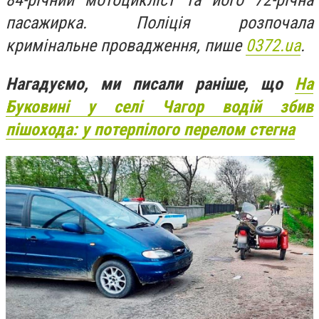
84-річний мотоцикліст та його 72-річна
пасажирка. Поліція розпочала
кримінальне провадження, пише
0372.ua
.
Нагадуємо, ми писали раніше, що
На
Буковині у селі Чагор водій збив
пішохода: у потерпілого перелом стегна