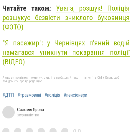
Читайте також
:
Увага, розшук! Поліція
розшукує безвісти зниклого буковинця
(ФОТО)
"Я пасажир": у Чернівцях п'яний водій
намагався уникнути покарання поліції
(ВІДЕО)
Якщо ви помітили помилку, виділіть необхідний текст і натисніть Ctrl + Enter, щоб
повідомити про це редакцію
#ДТП
#травмовані
#поліція
#пенсіонери
Соломія Ярова
журналістка
0,0