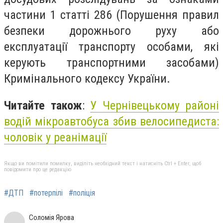
частини 1 статті 286 (Порушення правил
безпеки дорожнього руху або
експлуатації транспорту особами, які
керують транспортними засобами)
Кримінального кодексу України.
Читайте також
:
У Чернівецькому районі
водій мікроавтобуса збив велосипедиста:
чоловік у реанімації
Якщо ви помітили помилку, виділіть необхідний текст і натисніть Ctrl + Enter, щоб
повідомити про це редакцію
#ДТП
#потерпілі
#поліція
Соломія Ярова