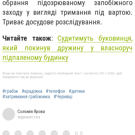
обрання підозрюваному запобіжного
заходу у вигляді тримання під вартою.
Триває досудове розслідування.
Читайте також
:
Судитимуть буковинця,
який покинув дружину у власноруч
підпаленому будинку
Якщо ви помітили помилку, виділіть необхідний текст і натисніть Ctrl + Enter, щоб
повідомити про це редакцію
#грабіж
#крадіжка
#телефон
#дитина
#затримання грабіжника
#Чернівці
Соломія Ярова
журналістка
0,0