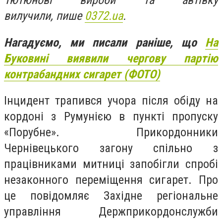
Тютюнові вироби та автівку
вилучили, пише
0372.ua
.
Нагадуємо, ми писали раніше, що
На
Буковині виявили чергову партію
контрабандних сигарет (ФОТО)
Інцидент трапився учора після обіду на
кордоні з Румунією в пункті пропуску
«Порубне». Прикордонники
Чернівецького загону спільно з
працівниками митниці запобігли спробі
незаконного переміщення сигарет. Про
це повідомляє Західне регіональне
управління Держприкордонслужби