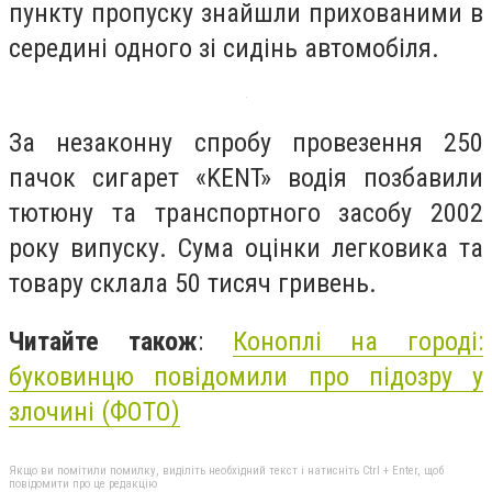
пункту пропуску знайшли прихованими в
середині одного зі сидінь автомобіля.
За незаконну спробу провезення 250
пачок сигарет «KENT» водія позбавили
тютюну та транспортного засобу 2002
року випуску. Сума оцінки легковика та
товару склала 50 тисяч гривень.
Читайте також
:
Коноплі на городі:
буковинцю повідомили про підозру у
злочині (ФОТО)
Якщо ви помітили помилку, виділіть необхідний текст і натисніть Ctrl + Enter, щоб
повідомити про це редакцію